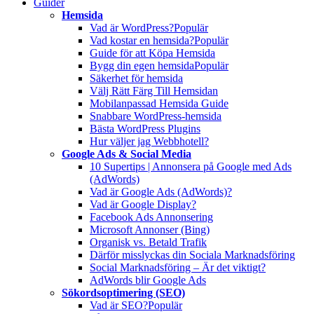
Guider
Hemsida
Vad är WordPress?
Populär
Vad kostar en hemsida?
Populär
Guide för att Köpa Hemsida
Bygg din egen hemsida
Populär
Säkerhet för hemsida
Välj Rätt Färg Till Hemsidan
Mobilanpassad Hemsida Guide
Snabbare WordPress-hemsida
Bästa WordPress Plugins
Hur väljer jag Webbhotell?
Google Ads & Social Media
10 Supertips | Annonsera på Google med Ads
(AdWords)
Vad är Google Ads (AdWords)?
Vad är Google Display?
Facebook Ads Annonsering
Microsoft Annonser (Bing)
Organisk vs. Betald Trafik
Därför misslyckas din Sociala Marknadsföring
Social Marknadsföring – Är det viktigt?
AdWords blir Google Ads
Sökordsoptimering (SEO)
Vad är SEO?
Populär