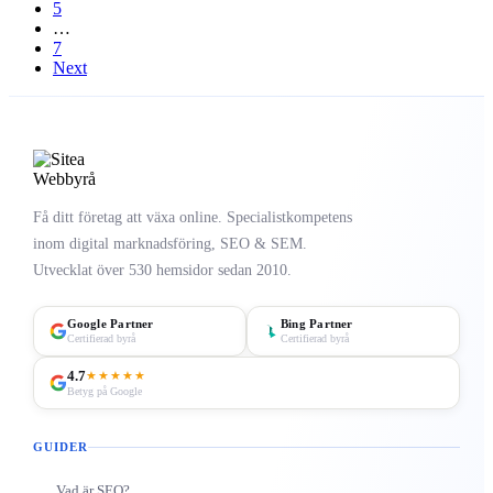
5
…
7
Next
Få ditt företag att växa online. Specialistkompetens
inom digital marknadsföring, SEO & SEM.
Utvecklat över 530 hemsidor sedan 2010.
Google Partner
Bing Partner
Certifierad byrå
Certifierad byrå
4.7
★★★★★
Betyg på Google
GUIDER
Vad är SEO?