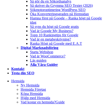
Så gör du en Sökordsanalys
Så skriver du Grymma SEO Texter (2026)
Sökmotoroptimering WordPress SEO
Öka Konverteringsgraden på Hemsidan
Hamna först på Google – Ranka högt på Google
idag
Så syns du högt på Google gratis
Vad är Google My Business?
Topp 10 Rankingtips för Google
Vad är en metabeskrivning?
Ranka Högt på Google med E.A.T
Digital Marknadsföring
Starta Webshop
Vad är WooCommerce?
Läs guiden
Alla Våra Guider
Kontakt
Testa din SEO
Hemsida
Ny Hemsida
Hemsida Företag
Köpa Hemsida
Hjälp med Hemsida
Vad kostar en hemsida?
Guide