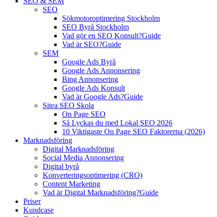
SEO & SEM
SEO
Sökmotoroptimering Stockholm
SEO Byrå Stockholm
Vad gör en SEO Konsult?
Guide
Vad är SEO?
Guide
SEM
Google Ads Byrå
Google Ads Annonsering
Bing Annonsering
Google Ads Konsult
Vad är Google Ads?
Guide
Sitea SEO Skola
On Page SEO
Så Lyckas du med Lokal SEO 2026
10 Viktigaste On Page SEO Faktorerna (2026)
Marknadsföring
Digital Marknadsföring
Social Media Annonsering
Digital byrå
Konverteringsoptimering (CRO)
Content Marketing
Vad är Digital Marknadsföring?
Guide
Priser
Kundcase