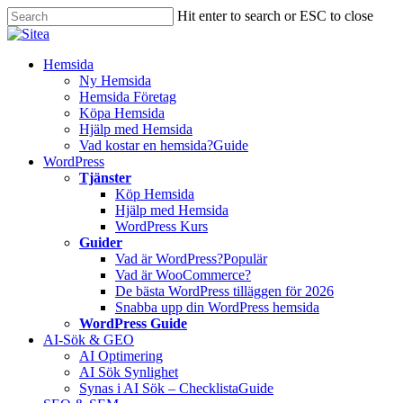
Skip
Hit enter to search or ESC to close
to
Close
main
Search
content
Innehåll
Hemsida
Ny Hemsida
Hemsida Företag
Köpa Hemsida
Hjälp med Hemsida
Vad kostar en hemsida?
Guide
WordPress
Tjänster
Köp Hemsida
Hjälp med Hemsida
WordPress Kurs
Guider
Vad är WordPress?
Populär
Vad är WooCommerce?
De bästa WordPress tilläggen för 2026
Snabba upp din WordPress hemsida
WordPress Guide
AI-Sök & GEO
AI Optimering
AI Sök Synlighet
Synas i AI Sök – Checklista
Guide