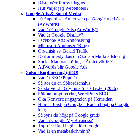
Bästa WordPress Plugins
Hur väljer jag Webbhotell?
Google Ads & Social Media
10 Supertips | Annonsera på Google med Ads
(AdWords)
Vad är Google Ads (AdWords)?
Vad är Google Display?
Facebook Ads Annonsering
Microsoft Annonser (Bing)
Organisk vs. Betald Trafik
Därför misslyckas din Sociala Marknadsföring
Social Marknadsföring – Är det viktigt?
AdWords blir Google Ads
Sökordsoptimering (SEO)
Vad är SEO?
Populär
Så gör du en Sökordsanalys
Så skriver du Grymma SEO Texter (2026)
Sökmotoroptimering WordPress SEO
Öka Konverteringsgraden på Hemsidan
Hamna först på Google – Ranka högt på Google
idag
Så syns du högt på Google gratis
Vad är Google My Business?
Topp 10 Rankingtips för Google
Vad är en metabeskrivning?