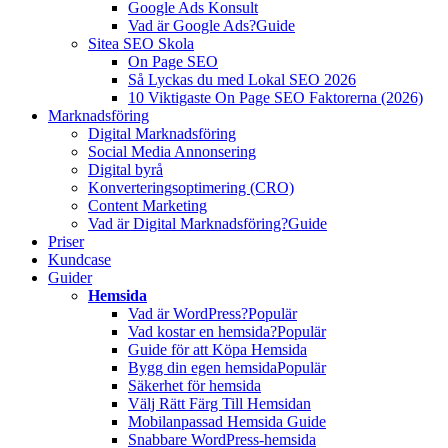
Google Ads Konsult
Vad är Google Ads?
Guide
Sitea SEO Skola
On Page SEO
Så Lyckas du med Lokal SEO 2026
10 Viktigaste On Page SEO Faktorerna (2026)
Marknadsföring
Digital Marknadsföring
Social Media Annonsering
Digital byrå
Konverteringsoptimering (CRO)
Content Marketing
Vad är Digital Marknadsföring?
Guide
Priser
Kundcase
Guider
Hemsida
Vad är WordPress?
Populär
Vad kostar en hemsida?
Populär
Guide för att Köpa Hemsida
Bygg din egen hemsida
Populär
Säkerhet för hemsida
Välj Rätt Färg Till Hemsidan
Mobilanpassad Hemsida Guide
Snabbare WordPress-hemsida