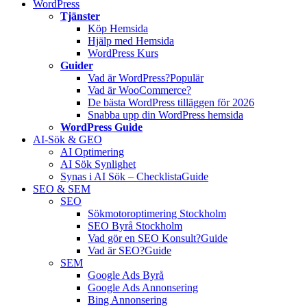
WordPress
Tjänster
Köp Hemsida
Hjälp med Hemsida
WordPress Kurs
Guider
Vad är WordPress?
Populär
Vad är WooCommerce?
De bästa WordPress tilläggen för 2026
Snabba upp din WordPress hemsida
WordPress Guide
AI-Sök & GEO
AI Optimering
AI Sök Synlighet
Synas i AI Sök – Checklista
Guide
SEO & SEM
SEO
Sökmotoroptimering Stockholm
SEO Byrå Stockholm
Vad gör en SEO Konsult?
Guide
Vad är SEO?
Guide
SEM
Google Ads Byrå
Google Ads Annonsering
Bing Annonsering