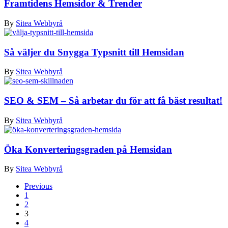
Framtidens Hemsidor & Trender
By
Sitea Webbyrå
Så väljer du Snygga Typsnitt till Hemsidan
By
Sitea Webbyrå
SEO & SEM – Så arbetar du för att få bäst resultat!
By
Sitea Webbyrå
Öka Konverteringsgraden på Hemsidan
By
Sitea Webbyrå
Previous
1
2
3
4