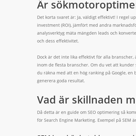
Är sökmotoroptimer
Det korta svaret är: Ja, väldigt effektivt! I reg
investment (ROI), jämfört med andra marknadsför
analysverktyg mäta mängden leads och konverter
och dess effektivitet.
Dock är det inte lika effektivt för alla bransche
inom de flesta branscher. Om du vet att kunder s
du räkna med att en hög ranking på Google, en b
generera goda resultat.
Vad är skillnaden 
Då detta är en guide om SEO optimering så komm
för Search Engine Marketing. Exempel på SEM är