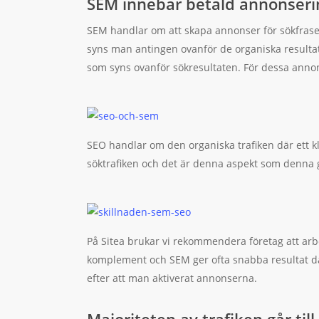
SEM innebär betald annonseri
SEM handlar om att skapa annonser för sökfraser
syns man antingen ovanför de organiska resulta
som syns ovanför sökresultaten. För dessa annon
SEO handlar om den organiska trafiken där ett kl
söktrafiken och det är denna aspekt som denna
På Sitea brukar vi rekommendera företag att ar
komplement och SEM ger ofta snabba resultat d
efter att man aktiverat annonserna.
Majoriteten av trafiken går till