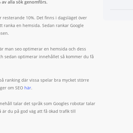
 av alla sök genomförs.
 resterande 10%. Det finns i dagsläget över
att ranka en hemsida.
Sedan rankar Google
asen.
när man seo optimerar en hemsida och dess
ch sedan optimerar innehållet så kommer du få
på ranking där vissa spelar bra mycket större
säger om SEO
här
.
innehåll talar det språk som Googles robotar talar
är du på god väg att få ökad trafik till