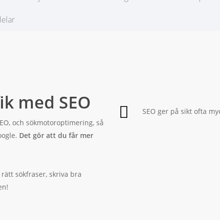
delar
fik med SEO
SEO ger på sikt ofta my
EO, och sökmotoroptimering, så
oogle.
Det gör att du får mer
rätt sökfraser, skriva bra
en!