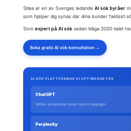
Sitea är en av Sveriges ledande
AI sök byråer
me
som hjälper dig synas där dina kunder faktiskt s
Som
expert på AI sök
sedan tidiga 2020-talet har
Boka gratis AI sök-konsultation →
AI SÖK PLATTFORMAR VI OPTIMERAR FÖR
ChatGPT
180M+ användare söker med AI dagligen
Perplexity