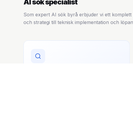
AI sök specialist
Som expert AI sök byrå erbjuder vi ett komplett
och strategi till teknisk implementation och löpa
REVISION
AI Sök-revision
Som din AI sök specialist genomlyser vi hur ert
företag syns idag i ChatGPT, Perplexity och
Google AI sök — och identifierar exakt vad
som behöver åtgärdas.
Läs mer →