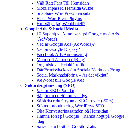
Välj Rätt Färg Till Hemsidan
Mobilanpassad Hemsida Guide
Snabbare WordPress-hemsida
Bästa WordPress Plugins
Hur väljer jag Webbhotell?
Google Ads & Social Media
10 Supertips | Annonsera på Google med Ads
(AdWords)
Vad är Google Ads (AdWords)?
Vad är Google Display?
Facebook Ads Annonsering
Microsoft Annonser (Bing)
Organisk vs. Betald Trafik
Därför misslyckas din Sociala Marknadsföring
Social Marknadsföring – Är det viktigt?
AdWords blir Google Ads
Sökordsoptimering (SEO)
Vad är SEO?
Populär
Så gör du en Sökordsanalys
Så skriver du Grymma SEO Texter (2026)
Sökmotoroptimering WordPress SEO
Öka Konverteringsgraden på Hemsidan
Hamna först på Google – Ranka högt på Google
idag
Så syns du högt på Google gratis