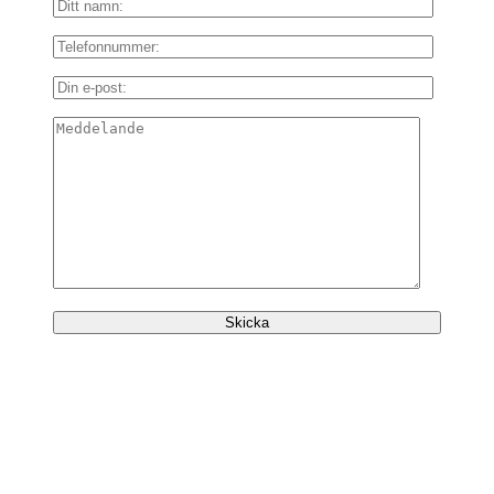
Nyfiken på våra tjänster?
Vill du veta mer om hur vi jobbar med Google Ads, eller
kanske inleda en dialog om ett eventuellt samarbete? Fyll i
kontaktformuläret här intill eller välja den kontaktväg som