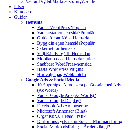
Vad är Digital Marknadsföring?
Guide
Priser
Kundcase
Guider
Hemsida
Vad är WordPress?
Populär
Vad kostar en hemsida?
Populär
Guide för att Köpa Hemsida
Bygg din egen hemsida
Populär
Säkerhet för hemsida
Välj Rätt Färg Till Hemsidan
Mobilanpassad Hemsida Guide
Snabbare WordPress-hemsida
Bästa WordPress Plugins
Hur väljer jag Webbhotell?
Google Ads & Social Media
10 Supertips | Annonsera på Google med Ads
(AdWords)
Vad är Google Ads (AdWords)?
Vad är Google Display?
Facebook Ads Annonsering
Microsoft Annonser (Bing)
Organisk vs. Betald Trafik
Därför misslyckas din Sociala Marknadsföring
Social Marknadsföring – Är det viktigt?