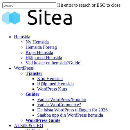
Skip
Hit enter to search or ESC to close
to
Close
main
Search
content
Innehåll
Hemsida
Ny Hemsida
Hemsida Företag
Köpa Hemsida
Hjälp med Hemsida
Vad kostar en hemsida?
Guide
WordPress
Tjänster
Köp Hemsida
Hjälp med Hemsida
WordPress Kurs
Guider
Vad är WordPress?
Populär
Vad är WooCommerce?
De bästa WordPress tilläggen för 2026
Snabba upp din WordPress hemsida
WordPress Guide
AI-Sök & GEO