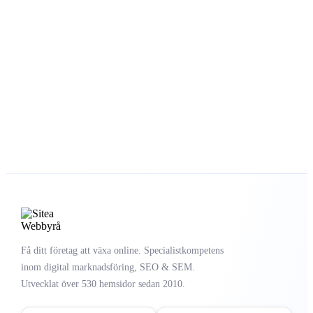
passar dig.
Kontakt:
Du är varmt välkommen att kontakta oss via mail eller
telefon. Vår telefontider är vardagar 9:00 till 16:00
08-40 90 32 10
info@sitea.se
Få ditt företag att växa online. Specialistkompetens
inom digital marknadsföring, SEO & SEM.
Utvecklat över 530 hemsidor sedan 2010.