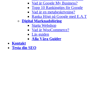
Vad är Google My Business?
Topp 10 Rankingtips för Google
Vad är en metabeskrivning?
Ranka Högt på Google med E.A.T
Digital Marknadsföring
Starta Webshop
Vad är WooCommerce?
Läs guiden
Alla Våra Guider
Kontakt
Testa din SEO
Content by Sitea
Content is everything! Eller content is king! Det är deviser vi
möter på dagligen. Och visst är det sant! Engagerande och
säljande innehåll är kritiskt för att lyckas i dagens digitala
medier.
Det är allmängiltigt för content i alla dess former. Det gäller för
annonser, texter, videos, reklam och berättelser. Storytelling är