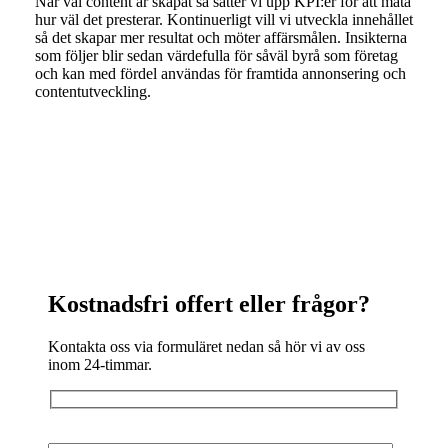
När väl content är skapat så sätter vi upp KPI:er för att mäta
hur väl det presterar. Kontinuerligt vill vi utveckla innehållet
så det skapar mer resultat och möter affärsmålen. Insikterna
som följer blir sedan värdefulla för såväl byrå som företag
och kan med fördel användas för framtida annonsering och
contentutveckling.
KONTAKTFORMULÄR
Kostnadsfri offert eller frågor?
Kontakta oss via formuläret nedan så hör vi av oss
inom 24-timmar.