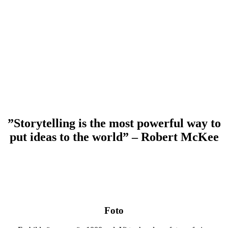
grunden för hur vi människor delar med oss av historier och grunden
i branding.
Med Sitea som contentutvecklare får ni del av ett kompetens team
med lång erfarenhet av copywriting, foto, video och grafisk
utveckling. Med över tio års erfarenhet och hundratals projekt så har
vi utvecklat känslan för hur ett företags tjänster och produkter på ett
effektivt och säljande sätt kan paketeras för digital medier.
”Storytelling is the most powerful way to
put ideas to the world” – Robert McKee
Foto