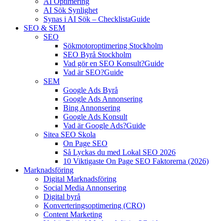
AI Optimering
AI Sök Synlighet
Synas i AI Sök – Checklista
Guide
SEO & SEM
SEO
Sökmotoroptimering Stockholm
SEO Byrå Stockholm
Vad gör en SEO Konsult?
Guide
Vad är SEO?
Guide
SEM
Google Ads Byrå
Google Ads Annonsering
Bing Annonsering
Google Ads Konsult
Vad är Google Ads?
Guide
Sitea SEO Skola
On Page SEO
Så Lyckas du med Lokal SEO 2026
10 Viktigaste On Page SEO Faktorerna (2026)
Marknadsföring
Digital Marknadsföring
Social Media Annonsering
Digital byrå
Konverteringsoptimering (CRO)
Content Marketing