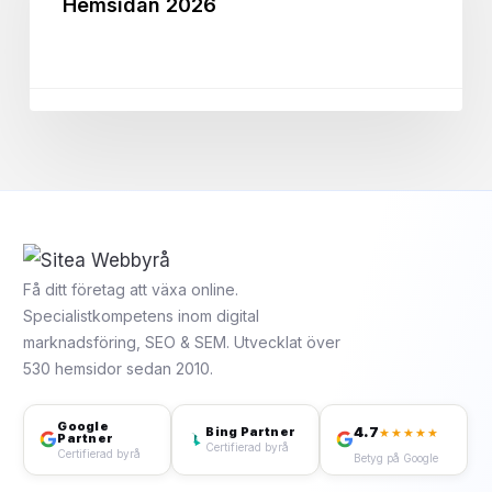
Hemsidan 2026
–
Få
Fler
Klick
till
Hemsidan
2026
Få ditt företag att växa online.
Specialistkompetens inom digital
marknadsföring, SEO & SEM. Utvecklat över
530 hemsidor sedan 2010.
Google
4.7
Bing Partner
★★★★★
Partner
Certifierad byrå
Certifierad byrå
Betyg på Google