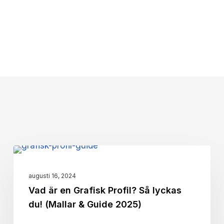
Vad
Online Marknadsföring
är
augusti 16, 2024
en
Vad är en Grafisk Profil? Så lyckas
Grafisk
du! (Mallar & Guide 2025)
Profil?