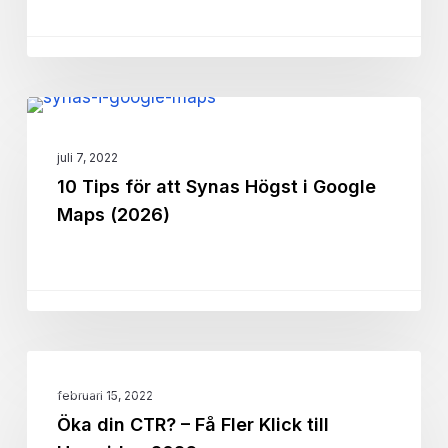
Så
lyckas
du!
(Mallar
10
&
Online Marknadsföring
Tips
Guide
juli 7, 2022
för
10 Tips för att Synas Högst i Google
2025)
att
Maps (2026)
Synas
Högst
i
Google
Maps
Öka
(2026)
Online Marknadsföring
din
februari 15, 2022
Öka din CTR? – Få Fler Klick till
CTR?