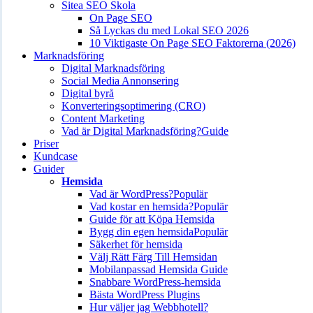
Sitea SEO Skola
On Page SEO
Så Lyckas du med Lokal SEO 2026
10 Viktigaste On Page SEO Faktorerna (2026)
Marknadsföring
Digital Marknadsföring
Social Media Annonsering
Digital byrå
Konverteringsoptimering (CRO)
Content Marketing
Vad är Digital Marknadsföring?
Guide
Priser
Kundcase
Guider
Hemsida
Vad är WordPress?
Populär
Vad kostar en hemsida?
Populär
Guide för att Köpa Hemsida
Bygg din egen hemsida
Populär
Säkerhet för hemsida
Välj Rätt Färg Till Hemsidan
Mobilanpassad Hemsida Guide
Snabbare WordPress-hemsida
Bästa WordPress Plugins
Hur väljer jag Webbhotell?