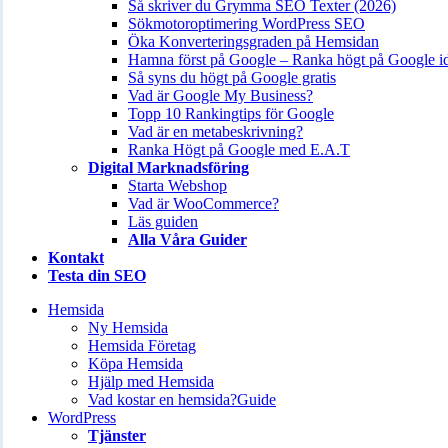
Så skriver du Grymma SEO Texter (2026)
Sökmotoroptimering WordPress SEO
Öka Konverteringsgraden på Hemsidan
Hamna först på Google – Ranka högt på Google i
Så syns du högt på Google gratis
Vad är Google My Business?
Topp 10 Rankingtips för Google
Vad är en metabeskrivning?
Ranka Högt på Google med E.A.T
Digital Marknadsföring
Starta Webshop
Vad är WooCommerce?
Läs guiden
Alla Våra Guider
Kontakt
Testa din SEO
Hemsida
Ny Hemsida
Hemsida Företag
Köpa Hemsida
Hjälp med Hemsida
Vad kostar en hemsida?
Guide
WordPress
Tjänster