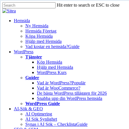
Skip
Hit enter to search or ESC to close
to
Close
main
Search
content
Innehåll
Hemsida
Ny Hemsida
Hemsida Företag
Köpa Hemsida
Hjälp med Hemsida
Vad kostar en hemsida?
Guide
WordPress
Tjänster
Köp Hemsida
Hjälp med Hemsida
WordPress Kurs
Guider
Vad är WordPress?
Populär
Vad är WooCommerce?
De bästa WordPress tilläggen för 2026
Snabba upp din WordPress hemsida
WordPress Guide
AI-Sök & GEO
AI Optimering
AI Sök Synlighet
Synas i AI Sök – Checklista
Guide