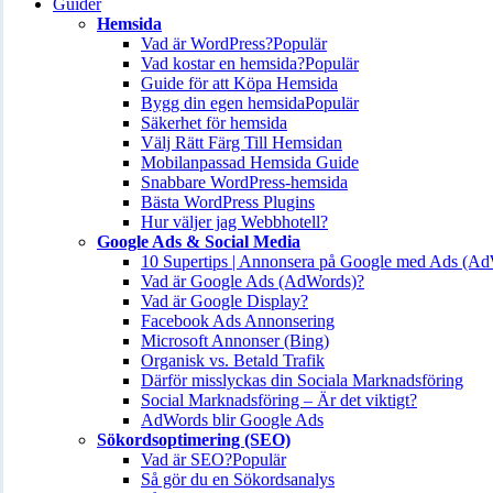
Guider
Hemsida
Vad är WordPress?
Populär
Vad kostar en hemsida?
Populär
Guide för att Köpa Hemsida
Bygg din egen hemsida
Populär
Säkerhet för hemsida
Välj Rätt Färg Till Hemsidan
Mobilanpassad Hemsida Guide
Snabbare WordPress-hemsida
Bästa WordPress Plugins
Hur väljer jag Webbhotell?
Google Ads & Social Media
10 Supertips | Annonsera på Google med Ads (A
Vad är Google Ads (AdWords)?
Vad är Google Display?
Facebook Ads Annonsering
Microsoft Annonser (Bing)
Organisk vs. Betald Trafik
Därför misslyckas din Sociala Marknadsföring
Social Marknadsföring – Är det viktigt?
AdWords blir Google Ads
Sökordsoptimering (SEO)
Vad är SEO?
Populär
Så gör du en Sökordsanalys