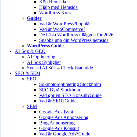
Köp Hemsida
Hjälp med Hemsida
WordPress Kurs
Guider
Vad är WordPress?
Populär
Vad är WooCommerce?
De bästa WordPress tilläggen för 2026
Snabba upp din WordPress hemsida
WordPress Guide
AI-Sök & GEO
AI Optimering
AI Sök Synlighet
Synas i AI Sök – Checklista
Guide
SEO & SEM
SEO
Sökmotoroptimering Stockholm
SEO Byrå Stockholm
Vad gör en SEO Konsult?
Guide
Vad är SEO?
Guide
SEM
Google Ads Byrå
Google Ads Annonsering
Bing Annonsering
Google Ads Konsult
Vad är Google Ads?
Guide