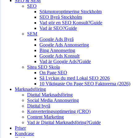
SEO & SEM
SEO
Sökmotoroptimering Stockholm
SEO Byrå Stockholm
Vad gör en SEO Konsult?
Guide
Vad är SEO?
Guide
SEM
Google Ads Byrå
Google Ads Annonsering
Bing Annonsering
Google Ads Konsult
Vad är Google Ads?
Guide
Sitea SEO Skola
On Page SEO
Så Lyckas du med Lokal SEO 2026
10 Viktigaste On Page SEO Faktorerna (2026)
Marknadsföring
Digital Marknadsföring
Social Media Annonsering
Digital byrå
Konverteringsoptimering (CRO)
Content Marketing
Vad är Digital Marknadsföring?
Guide
Priser
Kundcase