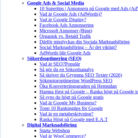
Google Ads & Social Media
10 Supertips | Annonsera på Google med Ads (A
Vad är Google Ads (AdWords)?
Vad är Google Display?
Facebook Ads Annonsering
Microsoft Annonser (Bing)
Organisk vs. Betald Trafik
Därför misslyckas din Sociala Marknadsföring
Social Marknadsföring – Är det viktigt?
AdWords blir Google Ads
Sökordsoptimering (SEO)
Vad är SEO?
Populär
Så gör du en Sökordsanalys
Så skriver du Grymma SEO Texter (2026)
Sökmotoroptimering WordPress SEO
Öka Konverteringsgraden på Hemsidan
Hamna först på Google – Ranka högt på Google i
Så syns du högt på Google gratis
Vad är Google My Business?
Topp 10 Rankingtips för Google
Vad är en metabeskrivning?
Ranka Högt på Google med E.A.T
Digital Marknadsföring
Starta Webshop
Vad är WooCommerce?