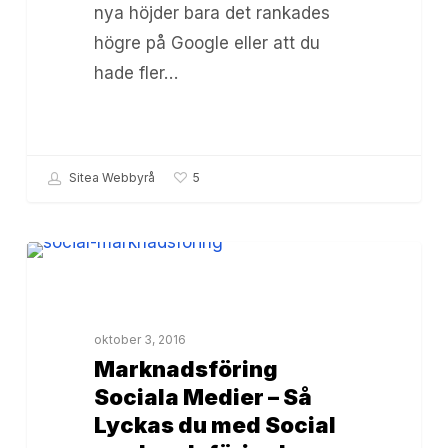
nya höjder bara det rankades
att
högre på Google eller att du
lyckas!
hade fler…
Sitea Webbyrå
5
Marknadsföring
Synas på Google
Sociala
Medier
oktober 3, 2016
–
Marknadsföring
Så
Sociala Medier – Så
Lyckas
Lyckas du med Social
du