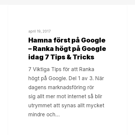
Hamna
Online Marknadsföring
först
på
april 19, 2017
Google
Hamna först på Google
–
– Ranka högt på Google
Ranka
idag 7 Tips & Tricks
högt
7 Viktiga Tips för att Ranka
på
högt på Google. Del 1 av 3. När
Google
dagens marknadsföring rör
idag
sig allt mer mot internet så blir
7
utrymmet att synas allt mycket
Tips
mindre och…
&
Tricks