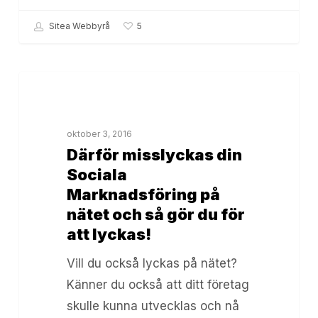
Sitea Webbyrå
5
Därför
Online Marknadsföring
misslyckas
din
oktober 3, 2016
Sociala
Därför misslyckas din
Marknadsföring
Sociala
på
Marknadsföring på
nätet
nätet och så gör du för
och
att lyckas!
så
Vill du också lyckas på nätet?
gör
Känner du också att ditt företag
du
skulle kunna utvecklas och nå
för