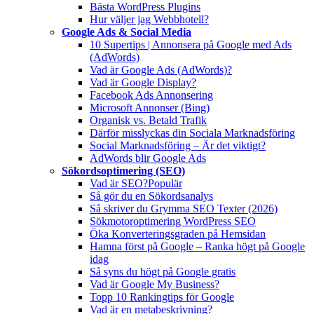
Bästa WordPress Plugins
Hur väljer jag Webbhotell?
Google Ads & Social Media
10 Supertips | Annonsera på Google med Ads
(AdWords)
Vad är Google Ads (AdWords)?
Vad är Google Display?
Facebook Ads Annonsering
Microsoft Annonser (Bing)
Organisk vs. Betald Trafik
Därför misslyckas din Sociala Marknadsföring
Social Marknadsföring – Är det viktigt?
AdWords blir Google Ads
Sökordsoptimering (SEO)
Vad är SEO?
Populär
Så gör du en Sökordsanalys
Så skriver du Grymma SEO Texter (2026)
Sökmotoroptimering WordPress SEO
Öka Konverteringsgraden på Hemsidan
Hamna först på Google – Ranka högt på Google
idag
Så syns du högt på Google gratis
Vad är Google My Business?
Topp 10 Rankingtips för Google
Vad är en metabeskrivning?