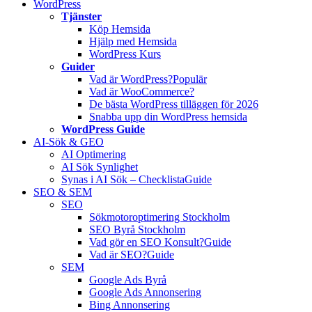
WordPress
Tjänster
Köp Hemsida
Hjälp med Hemsida
WordPress Kurs
Guider
Vad är WordPress?
Populär
Vad är WooCommerce?
De bästa WordPress tilläggen för 2026
Snabba upp din WordPress hemsida
WordPress Guide
AI-Sök & GEO
AI Optimering
AI Sök Synlighet
Synas i AI Sök – Checklista
Guide
SEO & SEM
SEO
Sökmotoroptimering Stockholm
SEO Byrå Stockholm
Vad gör en SEO Konsult?
Guide
Vad är SEO?
Guide
SEM
Google Ads Byrå
Google Ads Annonsering
Bing Annonsering