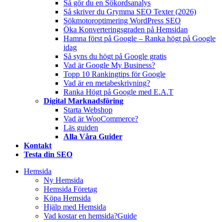
Så gör du en Sökordsanalys
Så skriver du Grymma SEO Texter (2026)
Sökmotoroptimering WordPress SEO
Öka Konverteringsgraden på Hemsidan
Hamna först på Google – Ranka högt på Google
idag
Så syns du högt på Google gratis
Vad är Google My Business?
Topp 10 Rankingtips för Google
Vad är en metabeskrivning?
Ranka Högt på Google med E.A.T
Digital Marknadsföring
Starta Webshop
Vad är WooCommerce?
Läs guiden
Alla Våra Guider
Kontakt
Testa din SEO
Hemsida
Ny Hemsida
Hemsida Företag
Köpa Hemsida
Hjälp med Hemsida
Vad kostar en hemsida?
Guide