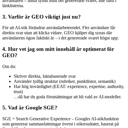
användaren – alltså synas inuti det genererade svaret, inte bara i
länklisterna.
3. Varför är GEO viktigt just nu?
För att AI-sök förändrar användarbeteendet. Fler användare får
direkta svar utan att klicka vidare. GEO hjälper dig synas där
användarens ögon faktiskt är – i det genererade svaret högst upp.
4. Hur vet jag om mitt innehåll är optimerat för
GEO?
Om du:
Skriver direkta, faktabaserade svar
Använder tydlig struktur (rubriker, punktlistor, semantik)
Har hög trovärdighet (EEAT: experience, expertise, authority,
trust)
…då har du goda förutsättningar att bli vald av AI-modeller.
5. Vad är Google SGE?
SGE = Search Generative Experience – Googles AI-sökfunktion
som genererar sammanfattningar överst i sökresultatet, baserat på