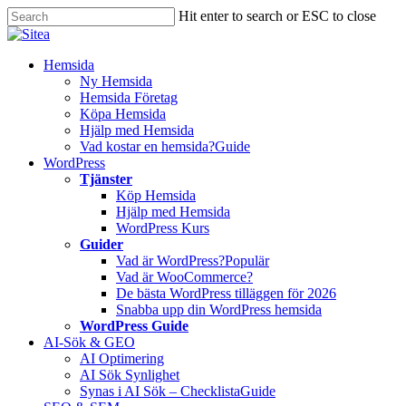
Skip
Hit enter to search or ESC to close
to
Close
main
Search
content
Innehåll
Hemsida
Ny Hemsida
Hemsida Företag
Köpa Hemsida
Hjälp med Hemsida
Vad kostar en hemsida?
Guide
WordPress
Tjänster
Köp Hemsida
Hjälp med Hemsida
WordPress Kurs
Guider
Vad är WordPress?
Populär
Vad är WooCommerce?
De bästa WordPress tilläggen för 2026
Snabba upp din WordPress hemsida
WordPress Guide
AI-Sök & GEO
AI Optimering
AI Sök Synlighet
Synas i AI Sök – Checklista
Guide