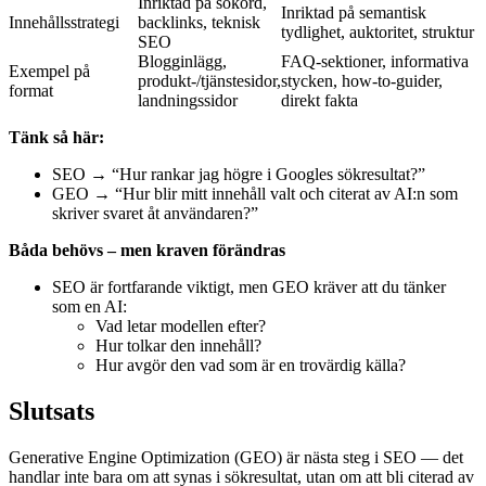
Inriktad på sökord,
Inriktad på semantisk
Innehållsstrategi
backlinks, teknisk
tydlighet, auktoritet, struktur
SEO
Blogginlägg,
FAQ-sektioner, informativa
Exempel på
produkt-/tjänstesidor,
stycken, how-to-guider,
format
landningssidor
direkt fakta
Tänk så här:
SEO → “Hur rankar jag högre i Googles sökresultat?”
GEO → “Hur blir mitt innehåll valt och citerat av AI:n som
skriver svaret åt användaren?”
Båda behövs – men kraven förändras
SEO är fortfarande viktigt, men GEO kräver att du tänker
som en AI:
Vad letar modellen efter?
Hur tolkar den innehåll?
Hur avgör den vad som är en trovärdig källa?
Slutsats
Generative Engine Optimization (GEO) är nästa steg i SEO — det
handlar inte bara om att synas i sökresultat, utan om att bli citerad av