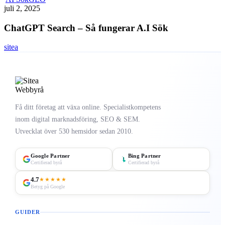
från
Search
juli 2, 2025
ChatGPT
–
Så
ChatGPT Search – Så fungerar A.I Sök
fungerar
A.I
sitea
Sök
Få ditt företag att växa online. Specialistkompetens
inom digital marknadsföring, SEO & SEM.
Utvecklat över 530 hemsidor sedan 2010.
Google Partner
Bing Partner
Certifierad byrå
Certifierad byrå
4.7
★★★★★
Betyg på Google
GUIDER