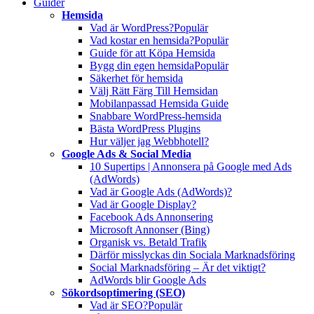
Guider
Hemsida
Vad är WordPress?
Populär
Vad kostar en hemsida?
Populär
Guide för att Köpa Hemsida
Bygg din egen hemsida
Populär
Säkerhet för hemsida
Välj Rätt Färg Till Hemsidan
Mobilanpassad Hemsida Guide
Snabbare WordPress-hemsida
Bästa WordPress Plugins
Hur väljer jag Webbhotell?
Google Ads & Social Media
10 Supertips | Annonsera på Google med Ads
(AdWords)
Vad är Google Ads (AdWords)?
Vad är Google Display?
Facebook Ads Annonsering
Microsoft Annonser (Bing)
Organisk vs. Betald Trafik
Därför misslyckas din Sociala Marknadsföring
Social Marknadsföring – Är det viktigt?
AdWords blir Google Ads
Sökordsoptimering (SEO)
Vad är SEO?
Populär