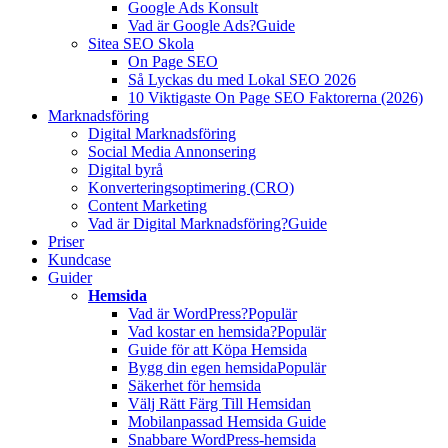
Google Ads Konsult
Vad är Google Ads?
Guide
Sitea SEO Skola
On Page SEO
Så Lyckas du med Lokal SEO 2026
10 Viktigaste On Page SEO Faktorerna (2026)
Marknadsföring
Digital Marknadsföring
Social Media Annonsering
Digital byrå
Konverteringsoptimering (CRO)
Content Marketing
Vad är Digital Marknadsföring?
Guide
Priser
Kundcase
Guider
Hemsida
Vad är WordPress?
Populär
Vad kostar en hemsida?
Populär
Guide för att Köpa Hemsida
Bygg din egen hemsida
Populär
Säkerhet för hemsida
Välj Rätt Färg Till Hemsidan
Mobilanpassad Hemsida Guide
Snabbare WordPress-hemsida