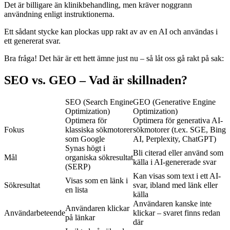
Det är billigare än klinikbehandling, men kräver noggrann
användning enligt instruktionerna.
Ett sådant stycke kan plockas upp rakt av av en AI och användas i
ett genererat svar.
Bra fråga! Det här är ett hett ämne just nu – så låt oss gå rakt på sak:
SEO vs. GEO – Vad är skillnaden?
SEO (Search Engine
GEO (Generative Engine
Optimization)
Optimization)
Optimera för
Optimera för generativa AI-
Fokus
klassiska sökmotorer
sökmotorer (t.ex. SGE, Bing
som Google
AI, Perplexity, ChatGPT)
Synas högt i
Bli citerad eller använd som
Mål
organiska sökresultat
källa i AI-genererade svar
(SERP)
Kan visas som text i ett AI-
Visas som en länk i
Sökresultat
svar, ibland med länk eller
en lista
källa
Användaren kanske inte
Användaren klickar
Användarbeteende
klickar – svaret finns redan
på länkar
där