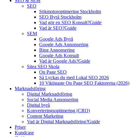
SEO & SEM
SEO
Sökmotoroptimering Stockholm
SEO Byrå Stockholm
Vad gör en SEO Konsult?
Guide
Vad är SEO?
Guide
SEM
Google Ads Byrå
Google Ads Annonsering
Bing Annonsering
Google Ads Konsult
Vad är Google Ads?
Guide
Sitea SEO Skola
On Page SEO
Så Lyckas du med Lokal SEO 2026
10 Viktigaste On Page SEO Faktorerna (2026)
Marknadsföring
Digital Marknadsföring
Social Media Annonsering
Digital byrå
Konverteringsoptimering (CRO)
Content Marketing
Vad är Digital Marknadsföring?
Guide
Priser
Kundcase