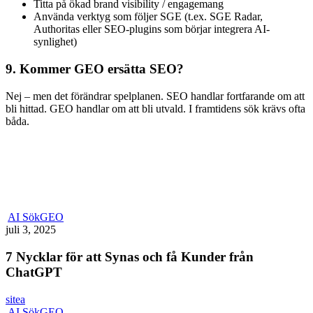
Titta på ökad brand visibility / engagemang
Använda verktyg som följer SGE (t.ex. SGE Radar,
Authoritas eller SEO-plugins som börjar integrera AI-
synlighet)
9.
Kommer GEO ersätta SEO?
Nej – men det förändrar spelplanen. SEO handlar fortfarande om att
bli hittad. GEO handlar om att bli utvald. I framtidens sök krävs ofta
båda.
7
AI Sök
GEO
Nycklar
juli 3, 2025
för
att
7 Nycklar för att Synas och få Kunder från
Synas
ChatGPT
och
få
sitea
Kunder
ChatGPT
AI Sök
GEO