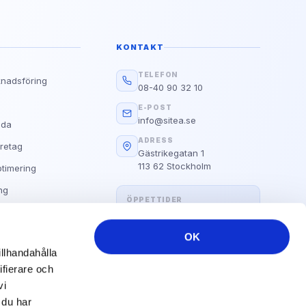
Google
g?
d E.A.T
KONTAKT
Läs guiden
TELEFON
knadsföring
08-40 90 32 10
Alla Våra Guider
s
E-POST
info@sitea.se
ida
ADRESS
retag
Gästrikegatan 1
113 62 Stockholm
timering
ng
ÖPPETTIDER
Hemsida
Måndag–fredag: 09:00 – 17:00
OK
illhandahålla
ifierare och
vi
 du har