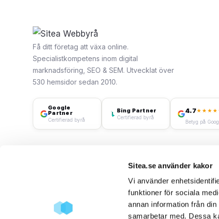
Få ditt företag att växa online.
Specialistkompetens inom digital
marknadsföring, SEO & SEM. Utvecklat över
530 hemsidor sedan 2010.
Google
4.7
Bing Partner
★★★★
Partner
Certifierad byrå
Certifierad byrå
Betyg på Goog
Sitea.se använder kakor
Vi använder enhetsidentifie
funktioner för sociala medi
annan information från din
samarbetar med. Dessa kan