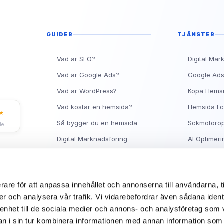
Topp 10 Rankingtips för 
Vad är en metabeskrivnin
Ranka Högt på Google me
GUIDER
TJÄNSTER
Vad är SEO?
Digital Mar
Vad är Google Ads?
Google Ad
Vad är WordPress?
Köpa Hems
Vad kostar en hemsida?
Hemsida Fö
★
Så bygger du en hemsida
Sökmotorop
le
Digital Marknadsföring
AI Optimeri
Facebook Ads Guide
Hjälp med 
Synas på Google
Om Sitea
rare för att anpassa innehållet och annonserna till användarna, t
er och analysera vår trafik. Vi vidarebefordrar även sådana ident
 enhet till de sociala medier och annons- och analysföretag som 
 i sin tur kombinera informationen med annan information som