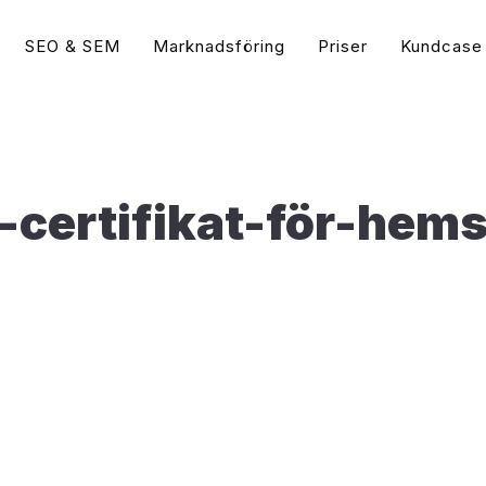
SEO & SEM
Marknadsföring
Priser
Kundcase
Guider
 Ads & Social Media
Sökordsoptimering (
Vad är WordPress?
Populär
Google Ads Byrå
tips | Annonsera på Google
Vad är SEO?
Populär
-certifikat-för-hem
 (AdWords)
Vad är WooCommerce?
Google Ads Annonsering
Så gör du en Sökordsanal
Google Ads (AdWords)?
e bästa WordPress tilläggen för 2026
Bing Annonsering
Så skriver du Grymma SEO
oogle Display?
(2026)
Snabba upp din WordPress hemsida
Google Ads Konsult
k Ads Annonsering
Sökmotoroptimering Word
Vad är Google Ads?
Guide
t Annonser (Bing)
Öka Konverteringsgraden
Hemsidan
 vs. Betald Trafik
Hamna först på Google – 
isslyckas din Sociala
på Google idag
sföring
Så syns du högt på Googl
arknadsföring – Är det viktigt?
Vad är Google My Busine
 blir Google Ads