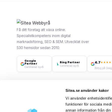
Få ditt företag att växa online.
Specialistkompetens inom digital
marknadsföring, SEO & SEM. Utvecklat över
530 hemsidor sedan 2010.
Google
4.7
Bing Partner
★★★★
Partner
Certifierad byrå
Certifierad byrå
Betyg på Goog
Sitea.se använder kakor
Vi använder enhetsidentifie
funktioner för sociala medi
annan information från din