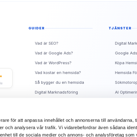
Topp 10 Rankingtips för 
Vad är en metabeskrivnin
Ranka Högt på Google me
GUIDER
TJÄNSTER
Vad är SEO?
Digital Mar
Vad är Google Ads?
Google Ad
Vad är WordPress?
Köpa Hems
Vad kostar en hemsida?
Hemsida Fö
★
Så bygger du en hemsida
Sökmotorop
le
Digital Marknadsföring
AI Optimeri
Facebook Ads Guide
Hjälp med 
Synas på Google
Om Sitea
rare för att anpassa innehållet och annonserna till användarna, t
er och analysera vår trafik. Vi vidarebefordrar även sådana ident
 enhet till de sociala medier och annons- och analysföretag som 