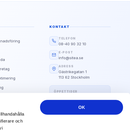
Google
g?
d E.A.T
KONTAKT
Läs guiden
TELEFON
knadsföring
Alla Våra Guider
08-40 90 32 10
s
E-POST
info@sitea.se
ida
ADRESS
retag
Gästrikegatan 1
113 62 Stockholm
timering
ng
ÖPPETTIDER
Hemsida
Måndag–fredag: 09:00 – 17:00
OK
illhandahålla
ifierare och
vi