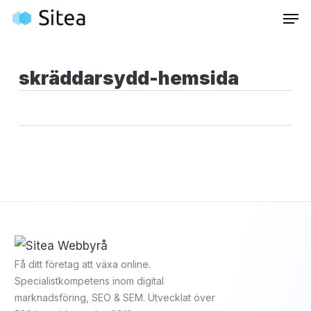
Skip
Inneh
to
main
content
skräddarsydd-hemsida
Få ditt företag att växa online.
Specialistkompetens inom digital
marknadsföring, SEO & SEM. Utvecklat över