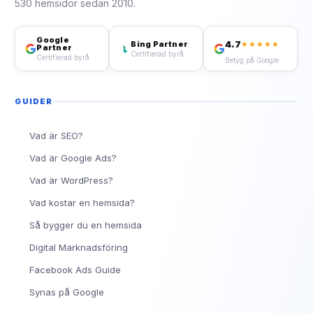
530 hemsidor sedan 2010.
Google
4.7
Bing Partner
★★★★★
Partner
Certifierad byrå
Certifierad byrå
Betyg på Google
GUIDER
Vad är SEO?
Vad är Google Ads?
Vad är WordPress?
Vad kostar en hemsida?
Så bygger du en hemsida
Digital Marknadsföring
Facebook Ads Guide
Synas på Google