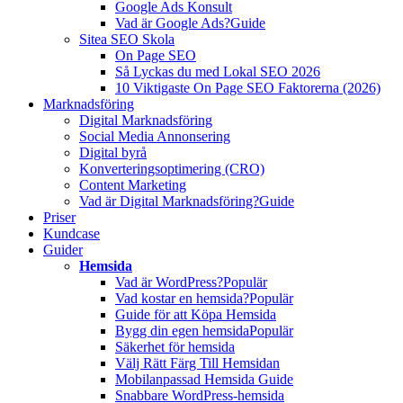
Google Ads Konsult
Vad är Google Ads?
Guide
Sitea SEO Skola
On Page SEO
Så Lyckas du med Lokal SEO 2026
10 Viktigaste On Page SEO Faktorerna (2026)
Marknadsföring
Digital Marknadsföring
Social Media Annonsering
Digital byrå
Konverteringsoptimering (CRO)
Content Marketing
Vad är Digital Marknadsföring?
Guide
Priser
Kundcase
Guider
Hemsida
Vad är WordPress?
Populär
Vad kostar en hemsida?
Populär
Guide för att Köpa Hemsida
Bygg din egen hemsida
Populär
Säkerhet för hemsida
Välj Rätt Färg Till Hemsidan
Mobilanpassad Hemsida Guide
Snabbare WordPress-hemsida