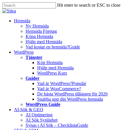
Skip
Hit enter to search or ESC to close
to
Close
main
Search
content
Innehåll
Hemsida
Ny Hemsida
Hemsida Företag
Köpa Hemsida
Hjälp med Hemsida
Vad kostar en hemsida?
Guide
WordPress
Tjänster
Köp Hemsida
Hjälp med Hemsida
WordPress Kurs
Guider
Vad är WordPress?
Populär
Vad är WooCommerce?
De bästa WordPress tilläggen för 2026
Snabba upp din WordPress hemsida
WordPress Guide
AI-Sök & GEO
AI Optimering
AI Sök Synlighet
Synas i AI Sök – Checklista
Guide