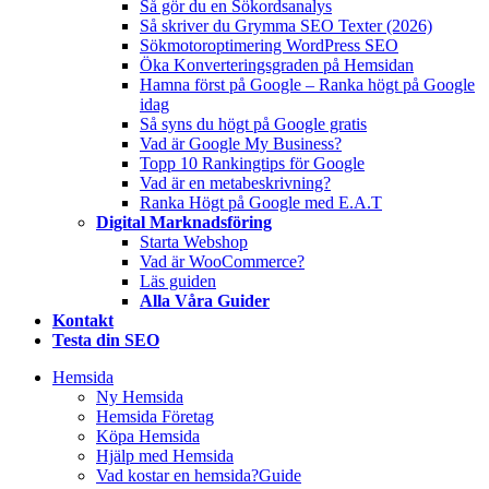
Så gör du en Sökordsanalys
Så skriver du Grymma SEO Texter (2026)
Sökmotoroptimering WordPress SEO
Öka Konverteringsgraden på Hemsidan
Hamna först på Google – Ranka högt på Google
idag
Så syns du högt på Google gratis
Vad är Google My Business?
Topp 10 Rankingtips för Google
Vad är en metabeskrivning?
Ranka Högt på Google med E.A.T
Digital Marknadsföring
Starta Webshop
Vad är WooCommerce?
Läs guiden
Alla Våra Guider
Kontakt
Testa din SEO
Hemsida
Ny Hemsida
Hemsida Företag
Köpa Hemsida
Hjälp med Hemsida
Vad kostar en hemsida?
Guide