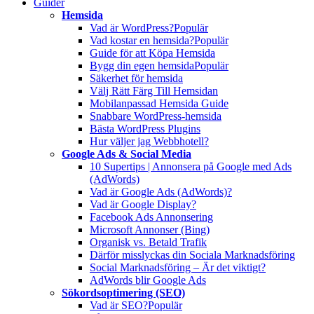
Guider
Hemsida
Vad är WordPress?
Populär
Vad kostar en hemsida?
Populär
Guide för att Köpa Hemsida
Bygg din egen hemsida
Populär
Säkerhet för hemsida
Välj Rätt Färg Till Hemsidan
Mobilanpassad Hemsida Guide
Snabbare WordPress-hemsida
Bästa WordPress Plugins
Hur väljer jag Webbhotell?
Google Ads & Social Media
10 Supertips | Annonsera på Google med Ads
(AdWords)
Vad är Google Ads (AdWords)?
Vad är Google Display?
Facebook Ads Annonsering
Microsoft Annonser (Bing)
Organisk vs. Betald Trafik
Därför misslyckas din Sociala Marknadsföring
Social Marknadsföring – Är det viktigt?
AdWords blir Google Ads
Sökordsoptimering (SEO)
Vad är SEO?
Populär