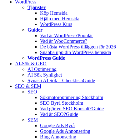
WordPress
Tjänster
Köp Hemsida
Hjälp med Hemsida
WordPress Kurs
Guider
Vad är WordPress?
Populär
Vad är WooCommerce?
De bästa WordPress tilläggen för 2026
Snabba upp din WordPress hemsida
WordPress Guide
AI-Sök & GEO
AI Optimering
AI Sök Synlighet
Synas i AI Sök – Checklista
Guide
SEO & SEM
SEO
Sökmotoroptimering Stockholm
SEO Byrå Stockholm
Vad gör en SEO Konsult?
Guide
Vad är SEO?
Guide
SEM
Google Ads Byrå
Google Ads Annonsering
Bing Annonsering