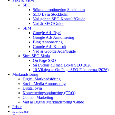
SEO & SEM
SEO
Sökmotoroptimering Stockholm
SEO Byrå Stockholm
Vad gör en SEO Konsult?
Guide
Vad är SEO?
Guide
SEM
Google Ads Byrå
Google Ads Annonsering
Bing Annonsering
Google Ads Konsult
Vad är Google Ads?
Guide
Sitea SEO Skola
On Page SEO
Så Lyckas du med Lokal SEO 2026
10 Viktigaste On Page SEO Faktorerna (2026)
Marknadsföring
Digital Marknadsföring
Social Media Annonsering
Digital byrå
Konverteringsoptimering (CRO)
Content Marketing
Vad är Digital Marknadsföring?
Guide
Priser
Kundcase