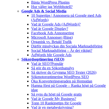
Bästa WordPress Plugins
Hur väljer jag Webbhotell?
Google Ads & Social Media
10 Supertips | Annonsera på Google med Ads
(AdWords)
Vad är Google Ads (AdWords)?
Vad är Google Display?
Facebook Ads Annonsering
Microsoft Annonser (Bing)
Organisk vs. Betald Trafik
Därför misslyckas din Sociala Marknadsföring
Social Marknadsföring – Är det viktigt?
AdWords blir Google Ads
Sökordsoptimering (SEO)
Vad är SEO?
Populär
Så gör du en Sökordsanalys
Så skriver du Grymma SEO Texter (2026)
Sökmotoroptimering WordPress SEO
Öka Konverteringsgraden på Hemsidan
Hamna först på Google – Ranka högt på Google
idag
Så syns du högt på Google gratis
Vad är Google My Business?
Topp 10 Rankingtips för Google
Vad är en metabeskrivning?