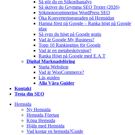
Så gör du en Sökordsanalys
Så skriver du Grymma SEO Texter (2026)
Sökmotoroptimering WordPress SEO
Öka Konverteringsgraden på Hemsidan
Hamna först på Google – Ranka högt på Google
idag
Så syns du högt på Google gratis
Vad är Google My Business?
Topp 10 Rankingtips för Google
Vad är en metabeskrivning?
Ranka Högt på Google med E.A.T
Digital Marknadsföring
Starta Webshop
Vad är WooCommerce?
Läs guiden
Alla Våra Guider
Kontakt
Testa din SEO
Hemsida
Ny Hemsida
Hemsida Företag
Köpa Hemsida
Hjälp med Hemsida
Vad kostar en hemsida?
Guide