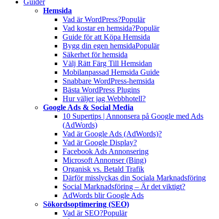
Guider
Hemsida
Vad är WordPress?
Populär
Vad kostar en hemsida?
Populär
Guide för att Köpa Hemsida
Bygg din egen hemsida
Populär
Säkerhet för hemsida
Välj Rätt Färg Till Hemsidan
Mobilanpassad Hemsida Guide
Snabbare WordPress-hemsida
Bästa WordPress Plugins
Hur väljer jag Webbhotell?
Google Ads & Social Media
10 Supertips | Annonsera på Google med Ads
(AdWords)
Vad är Google Ads (AdWords)?
Vad är Google Display?
Facebook Ads Annonsering
Microsoft Annonser (Bing)
Organisk vs. Betald Trafik
Därför misslyckas din Sociala Marknadsföring
Social Marknadsföring – Är det viktigt?
AdWords blir Google Ads
Sökordsoptimering (SEO)
Vad är SEO?
Populär