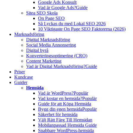
Google Ads Konsult
Vad är Google Ads?
Guide
Sitea SEO Skola
On Page SEO
Så Lyckas du med Lokal SEO 2026
10 Viktigaste On Page SEO Faktorerna (2026)
Marknadsföring
Digital Marknadsföring
Social Media Annonsering
Digital byrå
Konverteringsoptimering (CRO)
Content Marketing
Vad är Digital Marknadsföring?
Guide
Priser
Kundcase
Guider
Hemsida
Vad är WordPress?
Populär
Vad kostar en hemsida?
Populär
Guide för att Köpa Hemsida
Bygg din egen hemsida
Populär
Säkerhet för hemsida
Välj Rätt Färg Till Hemsidan
Mobilanpassad Hemsida Guide
Snabbare WordPress-hemsida