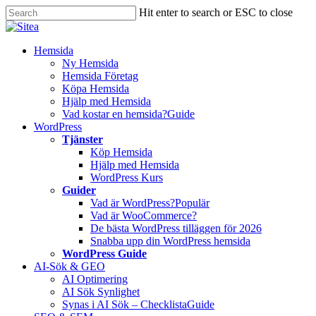
Skip
Hit enter to search or ESC to close
to
Close
main
Search
content
Innehåll
Hemsida
Ny Hemsida
Hemsida Företag
Köpa Hemsida
Hjälp med Hemsida
Vad kostar en hemsida?
Guide
WordPress
Tjänster
Köp Hemsida
Hjälp med Hemsida
WordPress Kurs
Guider
Vad är WordPress?
Populär
Vad är WooCommerce?
De bästa WordPress tilläggen för 2026
Snabba upp din WordPress hemsida
WordPress Guide
AI-Sök & GEO
AI Optimering
AI Sök Synlighet
Synas i AI Sök – Checklista
Guide