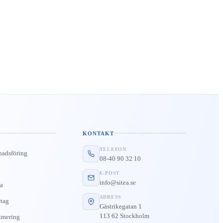
KONTAKT
TELEFON
nadsföring
08-40 90 32 10
E-POST
info@sitea.se
a
ADRESS
tag
Gästrikegatan 1
113 62 Stockholm
imering