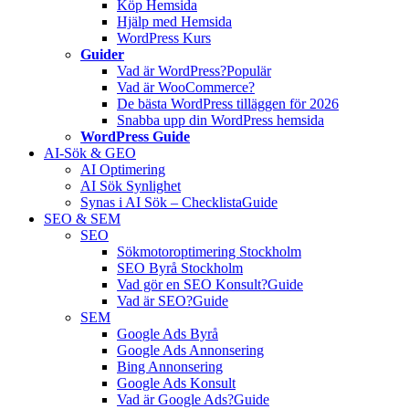
Köp Hemsida
Hjälp med Hemsida
WordPress Kurs
Guider
Vad är WordPress?
Populär
Vad är WooCommerce?
De bästa WordPress tilläggen för 2026
Snabba upp din WordPress hemsida
WordPress Guide
AI-Sök & GEO
AI Optimering
AI Sök Synlighet
Synas i AI Sök – Checklista
Guide
SEO & SEM
SEO
Sökmotoroptimering Stockholm
SEO Byrå Stockholm
Vad gör en SEO Konsult?
Guide
Vad är SEO?
Guide
SEM
Google Ads Byrå
Google Ads Annonsering
Bing Annonsering
Google Ads Konsult
Vad är Google Ads?
Guide