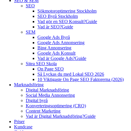
SEO & SEM
SEO
Sökmotoroptimering Stockholm
SEO Byrå Stockholm
Vad gör en SEO Konsult?
Guide
Vad är SEO?
Guide
SEM
Google Ads Byrå
Google Ads Annonsering
Bing Annonsering
Google Ads Konsult
Vad är Google Ads?
Guide
Sitea SEO Skola
On Page SEO
Så Lyckas du med Lokal SEO 2026
10 Viktigaste On Page SEO Faktorerna (2026)
Marknadsföring
Digital Marknadsföring
Social Media Annonsering
Digital byrå
Konverteringsoptimering (CRO)
Content Marketing
Vad är Digital Marknadsföring?
Guide
Priser
Kundcase