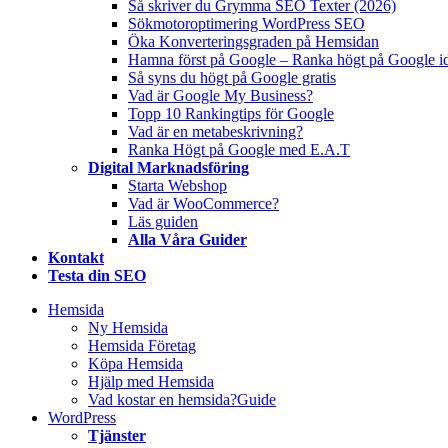
Så skriver du Grymma SEO Texter (2026)
Sökmotoroptimering WordPress SEO
Öka Konverteringsgraden på Hemsidan
Hamna först på Google – Ranka högt på Google i
Så syns du högt på Google gratis
Vad är Google My Business?
Topp 10 Rankingtips för Google
Vad är en metabeskrivning?
Ranka Högt på Google med E.A.T
Digital Marknadsföring
Starta Webshop
Vad är WooCommerce?
Läs guiden
Alla Våra Guider
Kontakt
Testa din SEO
Hemsida
Ny Hemsida
Hemsida Företag
Köpa Hemsida
Hjälp med Hemsida
Vad kostar en hemsida?
Guide
WordPress
Tjänster