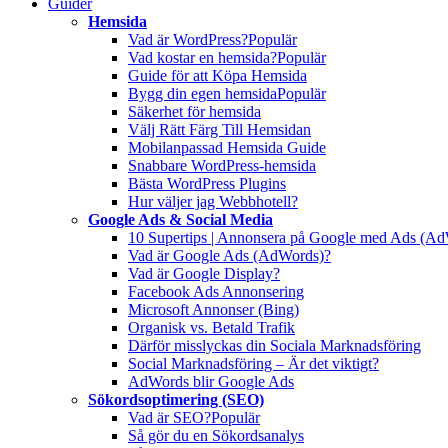
Guider
Hemsida
Vad är WordPress?
Populär
Vad kostar en hemsida?
Populär
Guide för att Köpa Hemsida
Bygg din egen hemsida
Populär
Säkerhet för hemsida
Välj Rätt Färg Till Hemsidan
Mobilanpassad Hemsida Guide
Snabbare WordPress-hemsida
Bästa WordPress Plugins
Hur väljer jag Webbhotell?
Google Ads & Social Media
10 Supertips | Annonsera på Google med Ads (A
Vad är Google Ads (AdWords)?
Vad är Google Display?
Facebook Ads Annonsering
Microsoft Annonser (Bing)
Organisk vs. Betald Trafik
Därför misslyckas din Sociala Marknadsföring
Social Marknadsföring – Är det viktigt?
AdWords blir Google Ads
Sökordsoptimering (SEO)
Vad är SEO?
Populär
Så gör du en Sökordsanalys