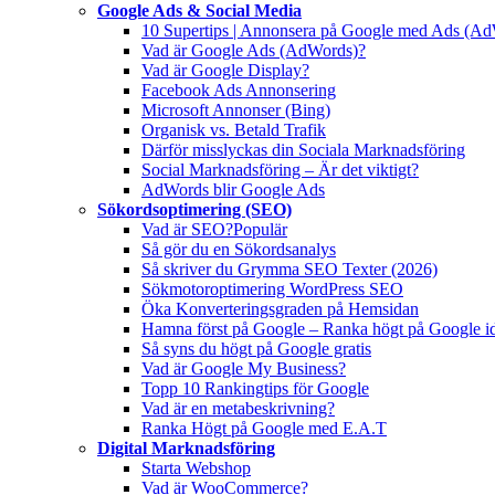
Google Ads & Social Media
10 Supertips | Annonsera på Google med Ads (A
Vad är Google Ads (AdWords)?
Vad är Google Display?
Facebook Ads Annonsering
Microsoft Annonser (Bing)
Organisk vs. Betald Trafik
Därför misslyckas din Sociala Marknadsföring
Social Marknadsföring – Är det viktigt?
AdWords blir Google Ads
Sökordsoptimering (SEO)
Vad är SEO?
Populär
Så gör du en Sökordsanalys
Så skriver du Grymma SEO Texter (2026)
Sökmotoroptimering WordPress SEO
Öka Konverteringsgraden på Hemsidan
Hamna först på Google – Ranka högt på Google i
Så syns du högt på Google gratis
Vad är Google My Business?
Topp 10 Rankingtips för Google
Vad är en metabeskrivning?
Ranka Högt på Google med E.A.T
Digital Marknadsföring
Starta Webshop
Vad är WooCommerce?