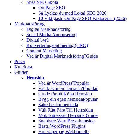
Sitea SEO Skola
On Page SEO
Så Lyckas du med Lokal SEO 2026
10 Viktigaste On Page SEO Faktorerna (2026)
Marknadsföring
Digital Marknadsföring
Social Media Annonsering
Digital byrå
Konverteringsoptimering (CRO)
Content Marketing
Vad är Digital Marknadsföring?
Guide
Priser
Kundcase
Guider
Hemsida
Vad är WordPress?
Populär
Vad kostar en hemsida?
Populär
Guide för att Köpa Hemsida
Bygg din egen hemsida
Populär
Säkerhet för hemsida
Välj Rätt Färg Till Hemsidan
Mobilanpassad Hemsida Guide
Snabbare WordPress-hemsida
Bästa WordPress Plugins
Hur väljer jag Webbhotell?