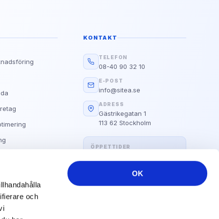
Google
g?
d E.A.T
KONTAKT
Läs guiden
TELEFON
knadsföring
08-40 90 32 10
Alla Våra Guider
s
E-POST
info@sitea.se
ida
ADRESS
retag
Gästrikegatan 1
113 62 Stockholm
timering
ng
ÖPPETTIDER
Hemsida
Måndag–fredag: 09:00 – 17:00
OK
illhandahålla
ifierare och
vi