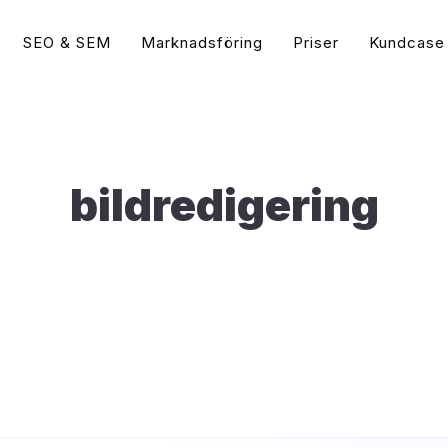
SEO & SEM
Marknadsföring
Priser
Kundcase
Guider
 Ads & Social Media
Sökordsoptimering (
Vad är WordPress?
Populär
Google Ads Byrå
tips | Annonsera på Google
Vad är SEO?
Populär
bildredigering
 (AdWords)
Vad är WooCommerce?
Google Ads Annonsering
Så gör du en Sökordsanal
Google Ads (AdWords)?
e bästa WordPress tilläggen för 2026
Bing Annonsering
Så skriver du Grymma SEO
oogle Display?
(2026)
Snabba upp din WordPress hemsida
Google Ads Konsult
k Ads Annonsering
Sökmotoroptimering Word
Vad är Google Ads?
Guide
t Annonser (Bing)
Öka Konverteringsgraden
Hemsidan
 vs. Betald Trafik
Hamna först på Google – 
isslyckas din Sociala
på Google idag
sföring
Så syns du högt på Googl
arknadsföring – Är det viktigt?
Vad är Google My Busine
 blir Google Ads