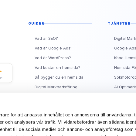
Topp 10 Rankingtips för 
Vad är en metabeskrivnin
Ranka Högt på Google me
GUIDER
TJÄNSTER
Vad är SEO?
Digital Mar
Vad är Google Ads?
Google Ad
Vad är WordPress?
Köpa Hems
Vad kostar en hemsida?
Hemsida Fö
★
Så bygger du en hemsida
Sökmotorop
le
Digital Marknadsföring
AI Optimeri
Facebook Ads Guide
Hjälp med 
Synas på Google
Om Sitea
rare för att anpassa innehållet och annonserna till användarna, t
er och analysera vår trafik. Vi vidarebefordrar även sådana ident
 enhet till de sociala medier och annons- och analysföretag som 