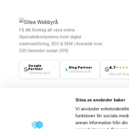
Få ditt företag att växa online.
Specialistkompetens inom digital
marknadsföring, SEO & SEM. Utvecklat över
530 hemsidor sedan 2010.
Google
4.7
Bing Partner
★★★★
Partner
Certifierad byrå
Certifierad byrå
Betyg på Goog
Sitea.se använder kakor
Vi använder enhetsidentifie
funktioner för sociala medi
annan information från din