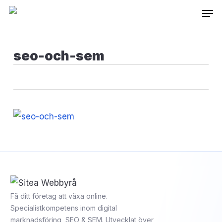
Skip
Inneh
to
main
content
seo-och-sem
Få ditt företag att växa online.
Specialistkompetens inom digital
marknadsföring, SEO & SEM. Utvecklat över