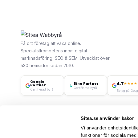
Få ditt företag att växa online.
Specialistkompetens inom digital
marknadsföring, SEO & SEM. Utvecklat över
530 hemsidor sedan 2010.
Google
4.7
Bing Partner
★★★★
Partner
Certifierad byrå
Certifierad byrå
Betyg på Goog
Sitea.se använder kakor
Vi använder enhetsidentifie
funktioner för sociala medi