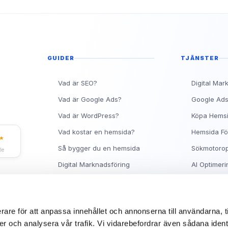
Topp 10 Rankingtips för 
Vad är en metabeskrivnin
Ranka Högt på Google me
GUIDER
TJÄNSTER
Vad är SEO?
Digital Mar
Vad är Google Ads?
Google Ad
Vad är WordPress?
Köpa Hems
Vad kostar en hemsida?
Hemsida Fö
★
Så bygger du en hemsida
Sökmotorop
le
Digital Marknadsföring
AI Optimeri
Facebook Ads Guide
Hjälp med 
Synas på Google
Om Sitea
rare för att anpassa innehållet och annonserna till användarna, t
er och analysera vår trafik. Vi vidarebefordrar även sådana ident