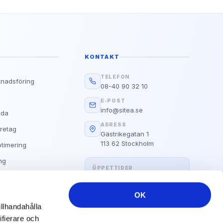
Google
g?
d E.A.T
Läs guiden
KONTAKT
Alla Våra Guider
TELEFON
knadsföring
08-40 90 32 10
s
E-POST
info@sitea.se
ida
ADRESS
retag
Gästrikegatan 1
113 62 Stockholm
timering
ng
ÖPPETTIDER
Hemsida
Måndag–fredag: 09:00 – 17:00
OK
illhandahålla
ifierare och