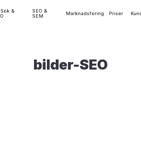
-Sök &
SEO &
Marknadsföring
Priser
Kun
EO
SEM
Guider
 Ads & Social Media
Sökordsoptimering (
Vad är WordPress?
Populär
Google Ads Byrå
tips | Annonsera på Google
Vad är SEO?
Populär
bilder-SEO
 (AdWords)
Vad är WooCommerce?
Google Ads Annonsering
Så gör du en Sökordsanal
Google Ads (AdWords)?
e bästa WordPress tilläggen för 2026
Bing Annonsering
Så skriver du Grymma SEO
oogle Display?
(2026)
Snabba upp din WordPress hemsida
Google Ads Konsult
k Ads Annonsering
Sökmotoroptimering Word
Vad är Google Ads?
Guide
t Annonser (Bing)
Öka Konverteringsgraden
Hemsidan
 vs. Betald Trafik
Hamna först på Google – 
isslyckas din Sociala
på Google idag
sföring
Så syns du högt på Googl
arknadsföring – Är det viktigt?
Vad är Google My Busine
 blir Google Ads