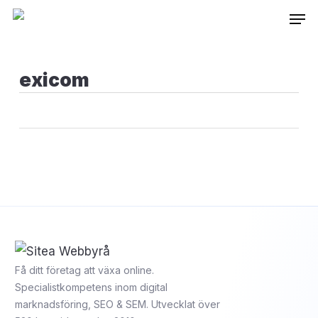
Skip
Inneh
to
main
content
exicom
Få ditt företag att växa online.
Specialistkompetens inom digital
marknadsföring, SEO & SEM. Utvecklat över