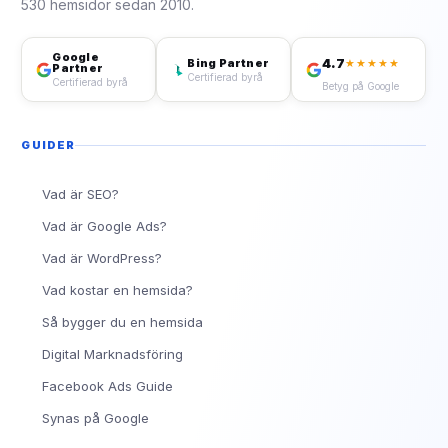
530 hemsidor sedan 2010.
Google
4.7
Bing Partner
★★★★★
Partner
Certifierad byrå
Certifierad byrå
Betyg på Google
GUIDER
Vad är SEO?
Vad är Google Ads?
Vad är WordPress?
Vad kostar en hemsida?
Så bygger du en hemsida
Digital Marknadsföring
Facebook Ads Guide
Synas på Google