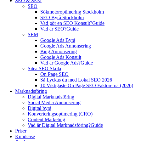
SEO & SEM
SEO
Sökmotoroptimering Stockholm
SEO Byrå Stockholm
Vad gör en SEO Konsult?
Guide
Vad är SEO?
Guide
SEM
Google Ads Byrå
Google Ads Annonsering
Bing Annonsering
Google Ads Konsult
Vad är Google Ads?
Guide
Sitea SEO Skola
On Page SEO
Så Lyckas du med Lokal SEO 2026
10 Viktigaste On Page SEO Faktorerna (2026)
Marknadsföring
Digital Marknadsföring
Social Media Annonsering
Digital byrå
Konverteringsoptimering (CRO)
Content Marketing
Vad är Digital Marknadsföring?
Guide
Priser
Kundcase