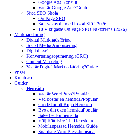
Google Ads Konsult
Vad är Google Ads?
Guide
Sitea SEO Skola
On Page SEO
Så Lyckas du med Lokal SEO 2026
10 Viktigaste On Page SEO Faktorerna (2026)
Marknadsföring
Digital Marknadsföring
Social Media Annonsering
Digital byrå
Konverteringsoptimering (CRO)
Content Marketing
Vad är Digital Marknadsföring?
Guide
Priser
Kundcase
Guider
Hemsida
Vad är WordPress?
Populär
Vad kostar en hemsida?
Populär
Guide för att Köpa Hemsida
Bygg din egen hemsida
Populär
Säkerhet för hemsida
Välj Rätt Färg Till Hemsidan
Mobilanpassad Hemsida Guide
Snabbare WordPress-hemsida