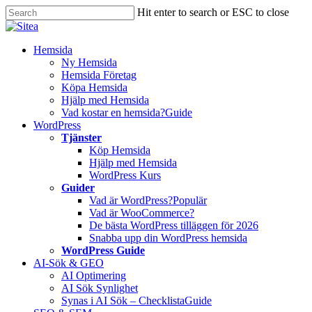
Skip
Hit enter to search or ESC to close
to
Close
main
Search
content
Innehåll
Hemsida
Ny Hemsida
Hemsida Företag
Köpa Hemsida
Hjälp med Hemsida
Vad kostar en hemsida?
Guide
WordPress
Tjänster
Köp Hemsida
Hjälp med Hemsida
WordPress Kurs
Guider
Vad är WordPress?
Populär
Vad är WooCommerce?
De bästa WordPress tilläggen för 2026
Snabba upp din WordPress hemsida
WordPress Guide
AI-Sök & GEO
AI Optimering
AI Sök Synlighet
Synas i AI Sök – Checklista
Guide