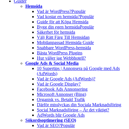
Guider
Hemsida
Vad är WordPress?
Populär
Vad kostar en hemsida?
Populär
Guide för att Köpa Hemsida
Bygg din egen hemsida
Populär
Säkerhet för hemsida
Välj Rätt Färg Till Hemsidan
Mobilanpassad Hemsida Guide
Snabbare WordPress-hemsida
Bästa WordPress Plugins
Hur väljer jag Webbhotell?
Google Ads & Social Media
10 Supertips | Annonsera på Google med Ads
(AdWords)
Vad är Google Ads (AdWords)?
Vad är Google Display?
Facebook Ads Annonsering
Microsoft Annonser (Bing)
Organisk vs. Betald Trafik
Därför misslyckas din Sociala Marknadsföring
Social Marknadsföring – Är det viktigt?
AdWords blir Google Ads
Sökordsoptimering (SEO)
Vad är SEO?
Populär