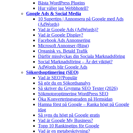
Bästa WordPress Plugins
Hur väljer jag Webbhotell?
Google Ads & Social Media
10 Supertips | Annonsera på Google med Ads
(AdWords)
Vad är Google Ads (AdWords)?
Vad är Google Display?
Facebook Ads Annonsering
Microsoft Annonser (Bing)
Organisk vs. Betald Trafik
Därför misslyckas din Sociala Marknadsföring
Social Marknadsföring – Är det viktigt?
AdWords blir Google Ads
Sökordsoptimering (SEO)
Vad är SEO?
Populär
Så gör du en Sökordsanalys
Så skriver du Grymma SEO Texter (2026)
Sökmotoroptimering WordPress SEO
Öka Konverteringsgraden på Hemsidan
Hamna först på Google – Ranka högt på Google
idag
Så syns du högt på Google gratis
Vad är Google My Business?
Topp 10 Rankingtips för Google
Vad är en metabeskrivning?