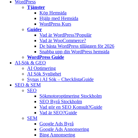
WordPress
Tjänster
Köp Hemsida
Hjälp med Hemsida
WordPress Kurs
Guider
Vad är WordPress?
Populär
Vad är WooCommerce?
De bästa WordPress tilläggen för 2026
Snabba upp din WordPress hemsida
WordPress Guide
AI-Sök & GEO
AI Optimering
AI Sök Synlighet
Synas i AI Sök – Checklista
Guide
SEO & SEM
SEO
Sökmotoroptimering Stockholm
SEO Byrå Stockholm
Vad gör en SEO Konsult?
Guide
Vad är SEO?
Guide
SEM
Google Ads Byrå
Google Ads Annonsering
Bing Annonsering