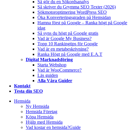
Så gör du en Sökordsanalys
Så skriver du Grymma SEO Texter (2026)
Sökmotoroptimering WordPress SEO
Öka Konverteringsgraden på Hemsidan
Hamna först på Google – Ranka högt på Google
idag
Så syns du högt på Google gratis
Vad är Google My Business?
Topp 10 Rankingtips för Google
Vad är en metabeskrivning?
Ranka Högt på Google med E.A.T
Digital Marknadsföring
Starta Webshop
Vad är WooCommerce?
Läs guiden
Alla Våra Guider
Kontakt
Testa din SEO
Hemsida
Ny Hemsida
Hemsida Företag
Köpa Hemsida
Hjälp med Hemsida
Vad kostar en hemsida?
Guide