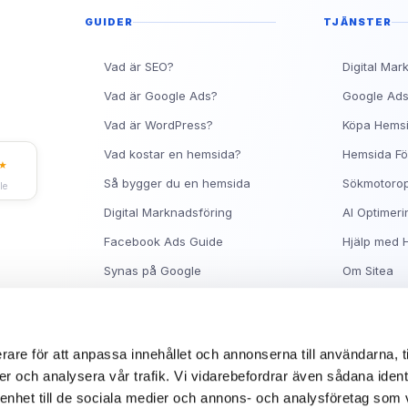
Topp 10 Rankingtips för 
GUIDER
TJÄNSTER
Vad är en metabeskrivnin
Ranka Högt på Google me
Vad är SEO?
Digital Mar
Vad är Google Ads?
Google Ad
Vad är WordPress?
Köpa Hems
Vad kostar en hemsida?
Hemsida Fö
★
Så bygger du en hemsida
Sökmotorop
le
Digital Marknadsföring
AI Optimeri
Facebook Ads Guide
Hjälp med 
Synas på Google
Om Sitea
rare för att anpassa innehållet och annonserna till användarna, t
FACEBOOK
LINKEDIN ADS
BING ADS
GOOGLE ANALYTICS
er och analysera vår trafik. Vi vidarebefordrar även sådana ident
 enhet till de sociala medier och annons- och analysföretag som 