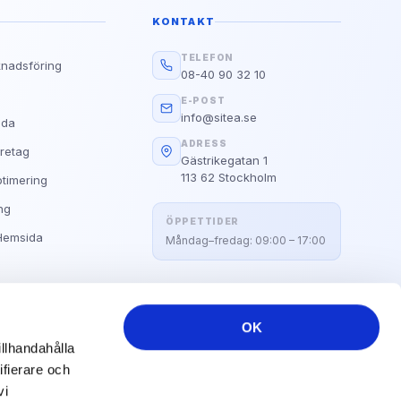
Google
KONTAKT
g?
d E.A.T
TELEFON
knadsföring
08-40 90 32 10
s
Läs guiden
E-POST
info@sitea.se
ida
Alla Våra Guider
ADRESS
retag
Gästrikegatan 1
113 62 Stockholm
timering
ng
ÖPPETTIDER
Hemsida
Måndag–fredag: 09:00 – 17:00
OK
illhandahålla
GOOGLE TAG MANAGER
YOUTUBE
HUBSPOT
ifierare och
vi