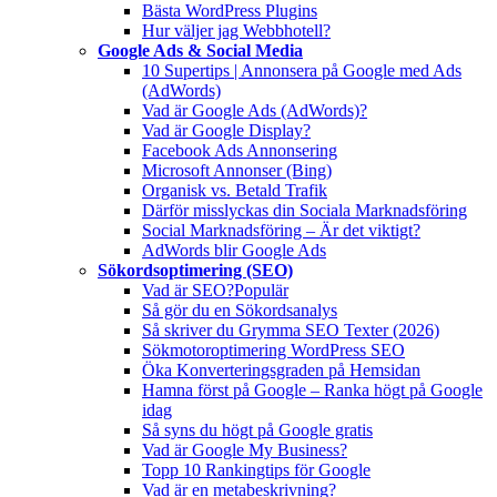
Bästa WordPress Plugins
Hur väljer jag Webbhotell?
Google Ads & Social Media
10 Supertips | Annonsera på Google med Ads
(AdWords)
Vad är Google Ads (AdWords)?
Vad är Google Display?
Facebook Ads Annonsering
Microsoft Annonser (Bing)
Organisk vs. Betald Trafik
Därför misslyckas din Sociala Marknadsföring
Social Marknadsföring – Är det viktigt?
AdWords blir Google Ads
Sökordsoptimering (SEO)
Vad är SEO?
Populär
Så gör du en Sökordsanalys
Så skriver du Grymma SEO Texter (2026)
Sökmotoroptimering WordPress SEO
Öka Konverteringsgraden på Hemsidan
Hamna först på Google – Ranka högt på Google
idag
Så syns du högt på Google gratis
Vad är Google My Business?
Topp 10 Rankingtips för Google
Vad är en metabeskrivning?