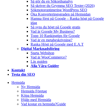
Så gör du en Sökordsanalys
Så skriver du Grymma SEO Texter (2026)
Sökmotoroptimering WordPress SEO
Öka Konverteringsgraden på Hemsidan
Hamna först på Google – Ranka högt på Google
idag
Så syns du högt på Google gratis
Vad är Google My Business?
Topp 10 Rankingtips för Google
Vad är en metabeskrivning?
Ranka Högt på Google med E.A.T
Digital Marknadsföring
Starta Webshop
Vad är WooCommerce?
Läs guiden
Alla Våra Guider
Kontakt
Testa din SEO
Hemsida
Ny Hemsida
Hemsida Företag
Köpa Hemsida
Hjälp med Hemsida
Vad kostar en hemsida?
Guide