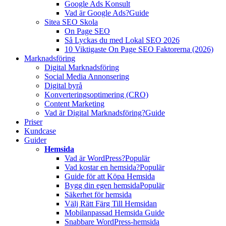
Google Ads Konsult
Vad är Google Ads?
Guide
Sitea SEO Skola
On Page SEO
Så Lyckas du med Lokal SEO 2026
10 Viktigaste On Page SEO Faktorerna (2026)
Marknadsföring
Digital Marknadsföring
Social Media Annonsering
Digital byrå
Konverteringsoptimering (CRO)
Content Marketing
Vad är Digital Marknadsföring?
Guide
Priser
Kundcase
Guider
Hemsida
Vad är WordPress?
Populär
Vad kostar en hemsida?
Populär
Guide för att Köpa Hemsida
Bygg din egen hemsida
Populär
Säkerhet för hemsida
Välj Rätt Färg Till Hemsidan
Mobilanpassad Hemsida Guide
Snabbare WordPress-hemsida