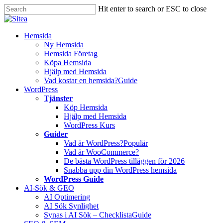
Skip
Hit enter to search or ESC to close
to
Close
main
Search
content
Innehåll
Hemsida
Ny Hemsida
Hemsida Företag
Köpa Hemsida
Hjälp med Hemsida
Vad kostar en hemsida?
Guide
WordPress
Tjänster
Köp Hemsida
Hjälp med Hemsida
WordPress Kurs
Guider
Vad är WordPress?
Populär
Vad är WooCommerce?
De bästa WordPress tilläggen för 2026
Snabba upp din WordPress hemsida
WordPress Guide
AI-Sök & GEO
AI Optimering
AI Sök Synlighet
Synas i AI Sök – Checklista
Guide