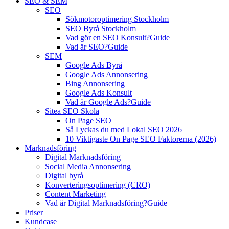
SEO & SEM
SEO
Sökmotoroptimering Stockholm
SEO Byrå Stockholm
Vad gör en SEO Konsult?
Guide
Vad är SEO?
Guide
SEM
Google Ads Byrå
Google Ads Annonsering
Bing Annonsering
Google Ads Konsult
Vad är Google Ads?
Guide
Sitea SEO Skola
On Page SEO
Så Lyckas du med Lokal SEO 2026
10 Viktigaste On Page SEO Faktorerna (2026)
Marknadsföring
Digital Marknadsföring
Social Media Annonsering
Digital byrå
Konverteringsoptimering (CRO)
Content Marketing
Vad är Digital Marknadsföring?
Guide
Priser
Kundcase