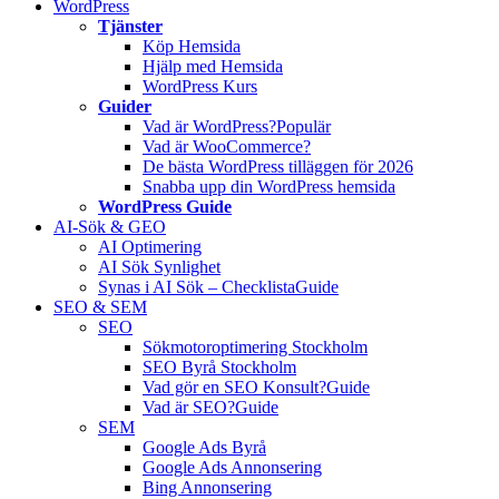
WordPress
Tjänster
Köp Hemsida
Hjälp med Hemsida
WordPress Kurs
Guider
Vad är WordPress?
Populär
Vad är WooCommerce?
De bästa WordPress tilläggen för 2026
Snabba upp din WordPress hemsida
WordPress Guide
AI-Sök & GEO
AI Optimering
AI Sök Synlighet
Synas i AI Sök – Checklista
Guide
SEO & SEM
SEO
Sökmotoroptimering Stockholm
SEO Byrå Stockholm
Vad gör en SEO Konsult?
Guide
Vad är SEO?
Guide
SEM
Google Ads Byrå
Google Ads Annonsering
Bing Annonsering