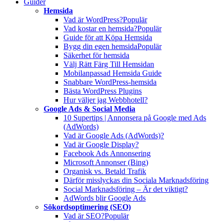
Guider
Hemsida
Vad är WordPress?
Populär
Vad kostar en hemsida?
Populär
Guide för att Köpa Hemsida
Bygg din egen hemsida
Populär
Säkerhet för hemsida
Välj Rätt Färg Till Hemsidan
Mobilanpassad Hemsida Guide
Snabbare WordPress-hemsida
Bästa WordPress Plugins
Hur väljer jag Webbhotell?
Google Ads & Social Media
10 Supertips | Annonsera på Google med Ads
(AdWords)
Vad är Google Ads (AdWords)?
Vad är Google Display?
Facebook Ads Annonsering
Microsoft Annonser (Bing)
Organisk vs. Betald Trafik
Därför misslyckas din Sociala Marknadsföring
Social Marknadsföring – Är det viktigt?
AdWords blir Google Ads
Sökordsoptimering (SEO)
Vad är SEO?
Populär