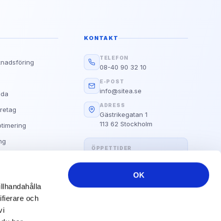
Google
g?
d E.A.T
KONTAKT
Läs guiden
TELEFON
knadsföring
08-40 90 32 10
Alla Våra Guider
s
E-POST
info@sitea.se
ida
ADRESS
retag
Gästrikegatan 1
113 62 Stockholm
timering
ng
ÖPPETTIDER
Hemsida
Måndag–fredag: 09:00 – 17:00
OK
illhandahålla
ifierare och
vi