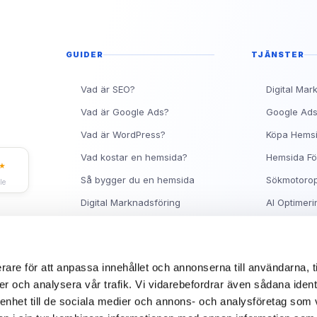
Topp 10 Rankingtips för 
Vad är en metabeskrivnin
Ranka Högt på Google me
GUIDER
TJÄNSTER
Vad är SEO?
Digital Mar
Vad är Google Ads?
Google Ad
Vad är WordPress?
Köpa Hems
Vad kostar en hemsida?
Hemsida Fö
★
Så bygger du en hemsida
Sökmotorop
le
Digital Marknadsföring
AI Optimeri
Facebook Ads Guide
Hjälp med 
Synas på Google
Om Sitea
rare för att anpassa innehållet och annonserna till användarna, t
er och analysera vår trafik. Vi vidarebefordrar även sådana ident
 enhet till de sociala medier och annons- och analysföretag som 