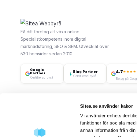
Få ditt företag att växa online.
Specialistkompetens inom digital
marknadsföring, SEO & SEM. Utvecklat över
530 hemsidor sedan 2010.
Google
4.7
Bing Partner
★★★★
Partner
Certifierad byrå
Certifierad byrå
Betyg på Goog
Sitea.se använder kakor
Vi använder enhetsidentifie
funktioner för sociala medi
annan information från din