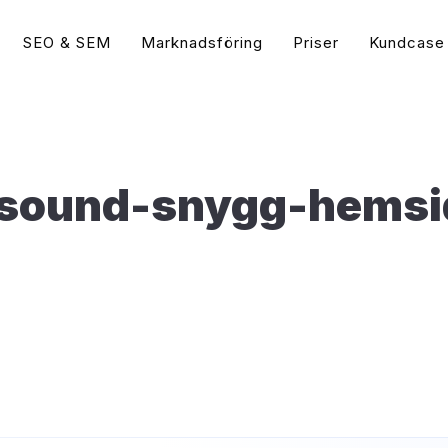
SEO & SEM
Marknadsföring
Priser
Kundcase
Guider
 Ads & Social Media
Sökordsoptimering (
Vad är WordPress?
Populär
Google Ads Byrå
tips | Annonsera på Google
Vad är SEO?
Populär
nsound-snygg-hemsi
 (AdWords)
Vad är WooCommerce?
Google Ads Annonsering
Så gör du en Sökordsanal
Google Ads (AdWords)?
e bästa WordPress tilläggen för 2026
Bing Annonsering
Så skriver du Grymma SEO
oogle Display?
(2026)
Snabba upp din WordPress hemsida
Google Ads Konsult
k Ads Annonsering
Sökmotoroptimering Word
Vad är Google Ads?
Guide
t Annonser (Bing)
Öka Konverteringsgraden
Hemsidan
 vs. Betald Trafik
Hamna först på Google – 
isslyckas din Sociala
på Google idag
sföring
Så syns du högt på Googl
arknadsföring – Är det viktigt?
Vad är Google My Busine
 blir Google Ads