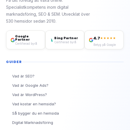
Få ditt företag att växa online.
Specialistkompetens inom digital
marknadsföring, SEO & SEM. Utvecklat över
530 hemsidor sedan 2010.
Google
4.7
Bing Partner
★★★★★
Partner
Certifierad byrå
Certifierad byrå
Betyg på Google
GUIDER
Vad är SEO?
Vad är Google Ads?
Vad är WordPress?
Vad kostar en hemsida?
Så bygger du en hemsida
Digital Marknadsföring