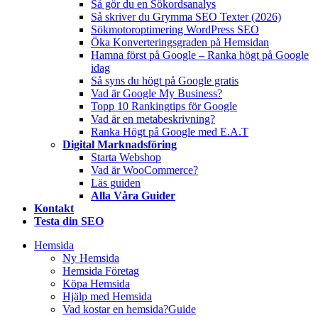
Så gör du en Sökordsanalys
Så skriver du Grymma SEO Texter (2026)
Sökmotoroptimering WordPress SEO
Öka Konverteringsgraden på Hemsidan
Hamna först på Google – Ranka högt på Google
idag
Så syns du högt på Google gratis
Vad är Google My Business?
Topp 10 Rankingtips för Google
Vad är en metabeskrivning?
Ranka Högt på Google med E.A.T
Digital Marknadsföring
Starta Webshop
Vad är WooCommerce?
Läs guiden
Alla Våra Guider
Kontakt
Testa din SEO
Hemsida
Ny Hemsida
Hemsida Företag
Köpa Hemsida
Hjälp med Hemsida
Vad kostar en hemsida?
Guide