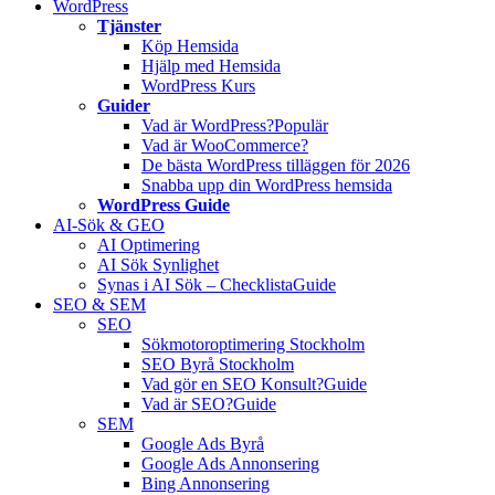
WordPress
Tjänster
Köp Hemsida
Hjälp med Hemsida
WordPress Kurs
Guider
Vad är WordPress?
Populär
Vad är WooCommerce?
De bästa WordPress tilläggen för 2026
Snabba upp din WordPress hemsida
WordPress Guide
AI-Sök & GEO
AI Optimering
AI Sök Synlighet
Synas i AI Sök – Checklista
Guide
SEO & SEM
SEO
Sökmotoroptimering Stockholm
SEO Byrå Stockholm
Vad gör en SEO Konsult?
Guide
Vad är SEO?
Guide
SEM
Google Ads Byrå
Google Ads Annonsering
Bing Annonsering