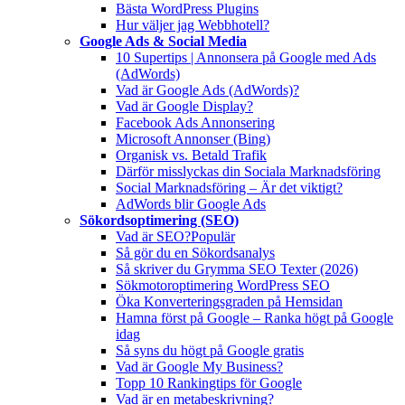
Bästa WordPress Plugins
Hur väljer jag Webbhotell?
Google Ads & Social Media
10 Supertips | Annonsera på Google med Ads
(AdWords)
Vad är Google Ads (AdWords)?
Vad är Google Display?
Facebook Ads Annonsering
Microsoft Annonser (Bing)
Organisk vs. Betald Trafik
Därför misslyckas din Sociala Marknadsföring
Social Marknadsföring – Är det viktigt?
AdWords blir Google Ads
Sökordsoptimering (SEO)
Vad är SEO?
Populär
Så gör du en Sökordsanalys
Så skriver du Grymma SEO Texter (2026)
Sökmotoroptimering WordPress SEO
Öka Konverteringsgraden på Hemsidan
Hamna först på Google – Ranka högt på Google
idag
Så syns du högt på Google gratis
Vad är Google My Business?
Topp 10 Rankingtips för Google
Vad är en metabeskrivning?