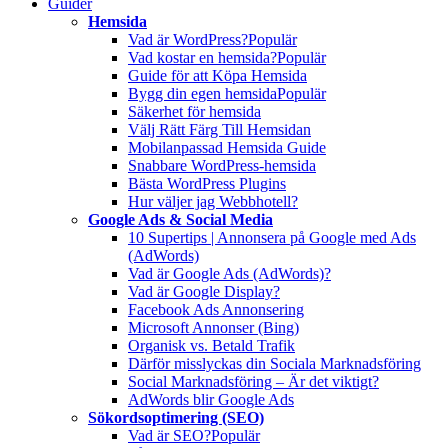
Guider
Hemsida
Vad är WordPress?
Populär
Vad kostar en hemsida?
Populär
Guide för att Köpa Hemsida
Bygg din egen hemsida
Populär
Säkerhet för hemsida
Välj Rätt Färg Till Hemsidan
Mobilanpassad Hemsida Guide
Snabbare WordPress-hemsida
Bästa WordPress Plugins
Hur väljer jag Webbhotell?
Google Ads & Social Media
10 Supertips | Annonsera på Google med Ads
(AdWords)
Vad är Google Ads (AdWords)?
Vad är Google Display?
Facebook Ads Annonsering
Microsoft Annonser (Bing)
Organisk vs. Betald Trafik
Därför misslyckas din Sociala Marknadsföring
Social Marknadsföring – Är det viktigt?
AdWords blir Google Ads
Sökordsoptimering (SEO)
Vad är SEO?
Populär