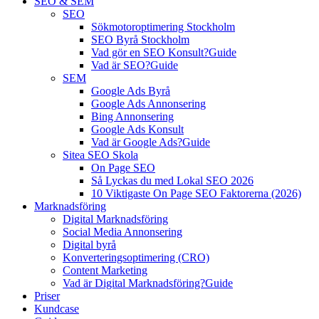
SEO & SEM
SEO
Sökmotoroptimering Stockholm
SEO Byrå Stockholm
Vad gör en SEO Konsult?
Guide
Vad är SEO?
Guide
SEM
Google Ads Byrå
Google Ads Annonsering
Bing Annonsering
Google Ads Konsult
Vad är Google Ads?
Guide
Sitea SEO Skola
On Page SEO
Så Lyckas du med Lokal SEO 2026
10 Viktigaste On Page SEO Faktorerna (2026)
Marknadsföring
Digital Marknadsföring
Social Media Annonsering
Digital byrå
Konverteringsoptimering (CRO)
Content Marketing
Vad är Digital Marknadsföring?
Guide
Priser
Kundcase