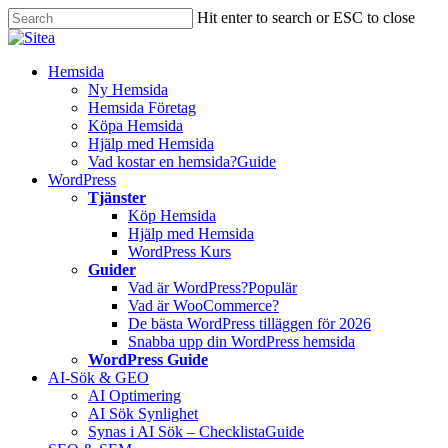
Skip
Hit enter to search or ESC to close
to
Close
main
Search
content
Innehåll
Hemsida
Ny Hemsida
Hemsida Företag
Köpa Hemsida
Hjälp med Hemsida
Vad kostar en hemsida?
Guide
WordPress
Tjänster
Köp Hemsida
Hjälp med Hemsida
WordPress Kurs
Guider
Vad är WordPress?
Populär
Vad är WooCommerce?
De bästa WordPress tilläggen för 2026
Snabba upp din WordPress hemsida
WordPress Guide
AI-Sök & GEO
AI Optimering
AI Sök Synlighet
Synas i AI Sök – Checklista
Guide