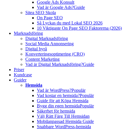
Google Ads Konsult
Vad är Google Ads?
Guide
Sitea SEO Skola
On Page SEO
Så Lyckas du med Lokal SEO 2026
10 Viktigaste On Page SEO Faktorerna (2026)
Marknadsföring
Digital Marknadsföring
Social Media Annonsering
Digital byrå
Konverteringsoptimering (CRO)
Content Marketing
Vad är Digital Marknadsföring?
Guide
Priser
Kundcase
Guider
Hemsida
Vad är WordPress?
Populär
Vad kostar en hemsida?
Populär
Guide för att Köpa Hemsida
Bygg din egen hemsida
Populär
Säkerhet för hemsida
Välj Rätt Färg Till Hemsidan
Mobilanpassad Hemsida Guide
Snabbare WordPress-hemsida