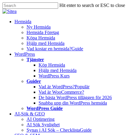
Skip
Hit enter to search or ESC to close
to
Close
main
Search
content
Innehåll
Hemsida
Ny Hemsida
Hemsida Företag
Köpa Hemsida
Hjälp med Hemsida
Vad kostar en hemsida?
Guide
WordPress
Tjänster
Köp Hemsida
Hjälp med Hemsida
WordPress Kurs
Guider
Vad är WordPress?
Populär
Vad är WooCommerce?
De bästa WordPress tilläggen för 2026
Snabba upp din WordPress hemsida
WordPress Guide
AI-Sök & GEO
AI Optimering
AI Sök Synlighet
Synas i AI Sök – Checklista
Guide