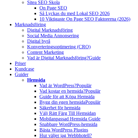
Sitea SEO Skola
On Page SEO
Så Lyckas du med Lokal SEO 2026
10 Viktigaste On Page SEO Faktorerna (2026)
Marknadsföring
Digital Marknadsföring
Social Media Annonsering
Digital byrå
Konverteringsoptimering (CRO)
Content Marketing
Vad är Digital Marknadsföring?
Guide
Priser
Kundcase
Guider
Hemsida
Vad är WordPress?
Populär
Vad kostar en hemsida?
Populär
Guide för att Köpa Hemsida
Bygg din egen hemsida
Populär
Säkerhet för hemsida
Välj Rätt Färg Till Hemsidan
Mobilanpassad Hemsida Guide
Snabbare WordPress-hemsida
Bästa WordPress Plugins
Hur väljer jag Webbhotell?