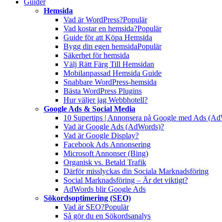
Guider
Hemsida
Vad är WordPress?
Populär
Vad kostar en hemsida?
Populär
Guide för att Köpa Hemsida
Bygg din egen hemsida
Populär
Säkerhet för hemsida
Välj Rätt Färg Till Hemsidan
Mobilanpassad Hemsida Guide
Snabbare WordPress-hemsida
Bästa WordPress Plugins
Hur väljer jag Webbhotell?
Google Ads & Social Media
10 Supertips | Annonsera på Google med Ads (A
Vad är Google Ads (AdWords)?
Vad är Google Display?
Facebook Ads Annonsering
Microsoft Annonser (Bing)
Organisk vs. Betald Trafik
Därför misslyckas din Sociala Marknadsföring
Social Marknadsföring – Är det viktigt?
AdWords blir Google Ads
Sökordsoptimering (SEO)
Vad är SEO?
Populär
Så gör du en Sökordsanalys