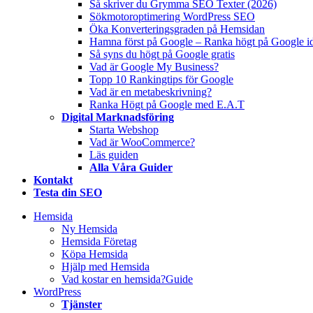
Så skriver du Grymma SEO Texter (2026)
Sökmotoroptimering WordPress SEO
Öka Konverteringsgraden på Hemsidan
Hamna först på Google – Ranka högt på Google i
Så syns du högt på Google gratis
Vad är Google My Business?
Topp 10 Rankingtips för Google
Vad är en metabeskrivning?
Ranka Högt på Google med E.A.T
Digital Marknadsföring
Starta Webshop
Vad är WooCommerce?
Läs guiden
Alla Våra Guider
Kontakt
Testa din SEO
Hemsida
Ny Hemsida
Hemsida Företag
Köpa Hemsida
Hjälp med Hemsida
Vad kostar en hemsida?
Guide
WordPress
Tjänster