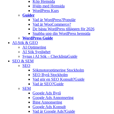
Köp Hemsida
Hjälp med Hemsida
WordPress Kurs
Guider
Vad är WordPress?
Populär
Vad är WooCommerce?
De bästa WordPress tilläggen för 2026
Snabba upp din WordPress hemsida
WordPress Guide
AI-Sök & GEO
AI Optimering
AI Sök Synlighet
Synas i AI Sök – Checklista
Guide
SEO & SEM
SEO
Sökmotoroptimering Stockholm
SEO Byrå Stockholm
Vad gör en SEO Konsult?
Guide
Vad är SEO?
Guide
SEM
Google Ads Byrå
Google Ads Annonsering
Bing Annonsering
Google Ads Konsult
Vad är Google Ads?
Guide