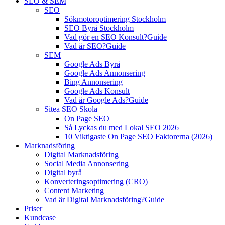
SEO & SEM
SEO
Sökmotoroptimering Stockholm
SEO Byrå Stockholm
Vad gör en SEO Konsult?
Guide
Vad är SEO?
Guide
SEM
Google Ads Byrå
Google Ads Annonsering
Bing Annonsering
Google Ads Konsult
Vad är Google Ads?
Guide
Sitea SEO Skola
On Page SEO
Så Lyckas du med Lokal SEO 2026
10 Viktigaste On Page SEO Faktorerna (2026)
Marknadsföring
Digital Marknadsföring
Social Media Annonsering
Digital byrå
Konverteringsoptimering (CRO)
Content Marketing
Vad är Digital Marknadsföring?
Guide
Priser
Kundcase