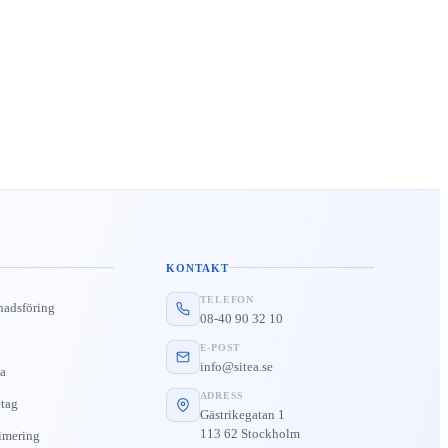
KONTAKT
TELEFON
nadsföring
08-40 90 32 10
E-POST
info@sitea.se
a
ADRESS
tag
Gästrikegatan 1
113 62 Stockholm
imering