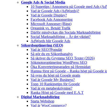
Google Ads & Social Media
10 Supertips | Annonsera på Google med Ads (A
Vad är Google Ads (AdWords)?
Vad är Google Display?
Facebook Ads Annonsering
Microsoft Annonser (Bing)
Organisk vs. Betald Trafik
Därför misslyckas din Sociala Marknadsföring
Social Marknadsföring – Är det viktigt?
AdWords blir Google Ads
Sökordsoptimering (SEO)
Vad är SEO?
Populär
Så gör du en Sökordsanalys
Så skriver du Grymma SEO Texter (2026)
Sökmotoroptimering WordPress SEO
Öka Konverteringsgraden på Hemsidan
Hamna först på Google – Ranka högt på Google i
Så syns du högt på Google gratis
Vad är Google My Business?
Topp 10 Rankingtips för Google
Vad är en metabeskrivning?
Ranka Högt på Google med E.A.T
Digital Marknadsföring
Starta Webshop
Vad är WooCommerce?