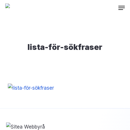
Skip
Inneh
to
main
content
lista-för-sökfraser