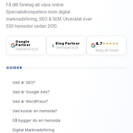
Få ditt företag att växa online.
Specialistkompetens inom digital
marknadsföring, SEO & SEM. Utvecklat över
530 hemsidor sedan 2010.
Google
4.7
Bing Partner
★★★★★
Partner
Certifierad byrå
Certifierad byrå
Betyg på Google
GUIDER
Vad är SEO?
Vad är Google Ads?
Vad är WordPress?
Vad kostar en hemsida?
Så bygger du en hemsida
Digital Marknadsföring