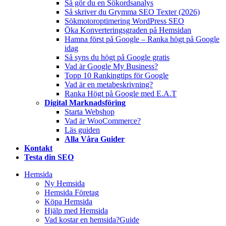
Så gör du en Sökordsanalys
Så skriver du Grymma SEO Texter (2026)
Sökmotoroptimering WordPress SEO
Öka Konverteringsgraden på Hemsidan
Hamna först på Google – Ranka högt på Google
idag
Så syns du högt på Google gratis
Vad är Google My Business?
Topp 10 Rankingtips för Google
Vad är en metabeskrivning?
Ranka Högt på Google med E.A.T
Digital Marknadsföring
Starta Webshop
Vad är WooCommerce?
Läs guiden
Alla Våra Guider
Kontakt
Testa din SEO
Hemsida
Ny Hemsida
Hemsida Företag
Köpa Hemsida
Hjälp med Hemsida
Vad kostar en hemsida?
Guide