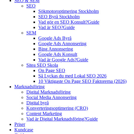
SEO & SEM
SEO
Sökmotoroptimering Stockholm
SEO Byrå Stockholm
Vad gör en SEO Konsult?
Guide
Vad är SEO?
Guide
SEM
Google Ads Byrå
Google Ads Annonsering
Bing Annonsering
Google Ads Konsult
Vad är Google Ads?
Guide
Sitea SEO Skola
On Page SEO
Så Lyckas du med Lokal SEO 2026
10 Viktigaste On Page SEO Faktorerna (2026)
Marknadsföring
Digital Marknadsföring
Social Media Annonsering
Digital byrå
Konverteringsoptimering (CRO)
Content Marketing
Vad är Digital Marknadsföring?
Guide
Priser
Kundcase