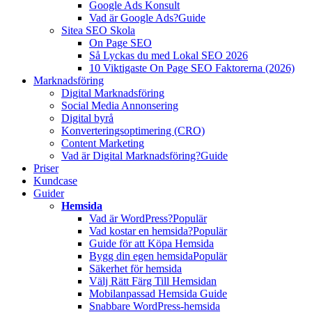
Google Ads Konsult
Vad är Google Ads?
Guide
Sitea SEO Skola
On Page SEO
Så Lyckas du med Lokal SEO 2026
10 Viktigaste On Page SEO Faktorerna (2026)
Marknadsföring
Digital Marknadsföring
Social Media Annonsering
Digital byrå
Konverteringsoptimering (CRO)
Content Marketing
Vad är Digital Marknadsföring?
Guide
Priser
Kundcase
Guider
Hemsida
Vad är WordPress?
Populär
Vad kostar en hemsida?
Populär
Guide för att Köpa Hemsida
Bygg din egen hemsida
Populär
Säkerhet för hemsida
Välj Rätt Färg Till Hemsidan
Mobilanpassad Hemsida Guide
Snabbare WordPress-hemsida