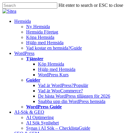
Skip
Hit enter to search or ESC to close
to
Close
main
Search
content
Innehåll
Hemsida
Ny Hemsida
Hemsida Företag
Köpa Hemsida
Hjälp med Hemsida
Vad kostar en hemsida?
Guide
WordPress
Tjänster
Köp Hemsida
Hjälp med Hemsida
WordPress Kurs
Guider
Vad är WordPress?
Populär
Vad är WooCommerce?
De bästa WordPress tilläggen för 2026
Snabba upp din WordPress hemsida
WordPress Guide
AI-Sök & GEO
AI Optimering
AI Sök Synlighet
Synas i AI Sök – Checklista
Guide