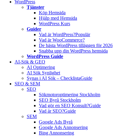
WordPress
Tjänster
Köp Hemsida
Hjälp med Hemsida
WordPress Kurs
Guider
Vad är WordPress?
Populär
Vad är WooCommerce?
De bästa WordPress tilläggen för 2026
Snabba upp din WordPress hemsida
WordPress Guide
AI-Sök & GEO
AI Optimering
AI Sök Synlighet
Synas i AI Sök – Checklista
Guide
SEO & SEM
SEO
Sökmotoroptimering Stockholm
SEO Byrå Stockholm
Vad gör en SEO Konsult?
Guide
Vad är SEO?
Guide
SEM
Google Ads Byrå
Google Ads Annonsering
Bing Annonsering