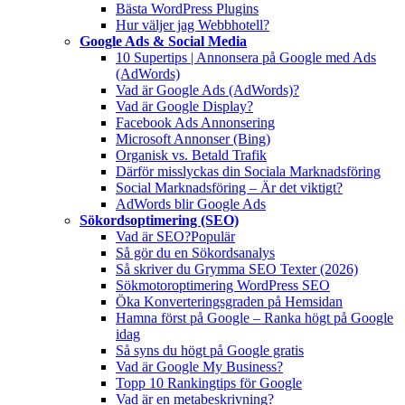
Bästa WordPress Plugins
Hur väljer jag Webbhotell?
Google Ads & Social Media
10 Supertips | Annonsera på Google med Ads
(AdWords)
Vad är Google Ads (AdWords)?
Vad är Google Display?
Facebook Ads Annonsering
Microsoft Annonser (Bing)
Organisk vs. Betald Trafik
Därför misslyckas din Sociala Marknadsföring
Social Marknadsföring – Är det viktigt?
AdWords blir Google Ads
Sökordsoptimering (SEO)
Vad är SEO?
Populär
Så gör du en Sökordsanalys
Så skriver du Grymma SEO Texter (2026)
Sökmotoroptimering WordPress SEO
Öka Konverteringsgraden på Hemsidan
Hamna först på Google – Ranka högt på Google
idag
Så syns du högt på Google gratis
Vad är Google My Business?
Topp 10 Rankingtips för Google
Vad är en metabeskrivning?