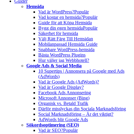
Guider
Hemsida
Vad är WordPress?
Populär
Vad kostar en hemsida?
Populär
Guide för att Köpa Hemsida
Bygg din egen hemsida
Populär
Säkerhet för hemsida
Välj Rätt Färg Till Hemsidan
Mobilanpassad Hemsida Guide
Snabbare WordPress-hemsida
Bästa WordPress Plugins
Hur väljer jag Webbhotell?
Google Ads & Social Media
10 Supertips | Annonsera på Google med Ads
(AdWords)
Vad är Google Ads (AdWords)?
Vad är Google Display?
Facebook Ads Annonsering
Microsoft Annonser (Bing)
Organisk vs. Betald Trafik
Därför misslyckas din Sociala Marknadsföring
Social Marknadsföring – Är det viktigt?
AdWords blir Google Ads
Sökordsoptimering (SEO)
Vad är SEO?
Populär