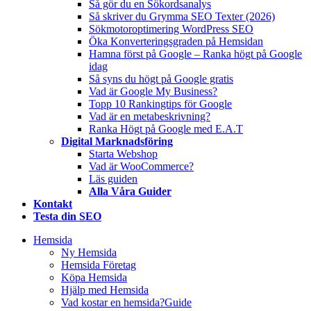
Så gör du en Sökordsanalys
Så skriver du Grymma SEO Texter (2026)
Sökmotoroptimering WordPress SEO
Öka Konverteringsgraden på Hemsidan
Hamna först på Google – Ranka högt på Google
idag
Så syns du högt på Google gratis
Vad är Google My Business?
Topp 10 Rankingtips för Google
Vad är en metabeskrivning?
Ranka Högt på Google med E.A.T
Digital Marknadsföring
Starta Webshop
Vad är WooCommerce?
Läs guiden
Alla Våra Guider
Kontakt
Testa din SEO
Hemsida
Ny Hemsida
Hemsida Företag
Köpa Hemsida
Hjälp med Hemsida
Vad kostar en hemsida?
Guide