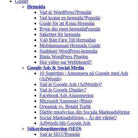
Guider
Hemsida
Vad är WordPress?
Populär
Vad kostar en hemsida?
Populär
Guide för att Köpa Hemsida
Bygg din egen hemsida
Populär
Säkerhet för hemsida
Välj Rätt Färg Till Hemsidan
Mobilanpassad Hemsida Guide
Snabbare WordPress-hemsida
Bästa WordPress Plugins
Hur väljer jag Webbhotell?
Google Ads & Social Media
10 Supertips | Annonsera på Google med Ads
(AdWords)
Vad är Google Ads (AdWords)?
Vad är Google Display?
Facebook Ads Annonsering
Microsoft Annonser (Bing)
Organisk vs. Betald Trafik
Därför misslyckas din Sociala Marknadsföring
Social Marknadsföring – Är det viktigt?
AdWords blir Google Ads
Sökordsoptimering (SEO)
Vad är SEO?
Populär