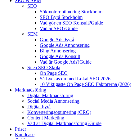
SEO & SEM
SEO
Sökmotoroptimering Stockholm
SEO Byrå Stockholm
Vad gör en SEO Konsult?
Guide
Vad är SEO?
Guide
SEM
Google Ads Byrå
Google Ads Annonsering
Bing Annonsering
Google Ads Konsult
Vad är Google Ads?
Guide
Sitea SEO Skola
On Page SEO
Så Lyckas du med Lokal SEO 2026
10 Viktigaste On Page SEO Faktorerna (2026)
Marknadsföring
Digital Marknadsföring
Social Media Annonsering
Digital byrå
Konverteringsoptimering (CRO)
Content Marketing
Vad är Digital Marknadsföring?
Guide
Priser
Kundcase