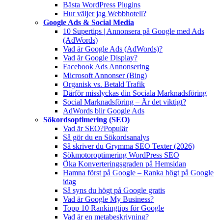
Bästa WordPress Plugins
Hur väljer jag Webbhotell?
Google Ads & Social Media
10 Supertips | Annonsera på Google med Ads
(AdWords)
Vad är Google Ads (AdWords)?
Vad är Google Display?
Facebook Ads Annonsering
Microsoft Annonser (Bing)
Organisk vs. Betald Trafik
Därför misslyckas din Sociala Marknadsföring
Social Marknadsföring – Är det viktigt?
AdWords blir Google Ads
Sökordsoptimering (SEO)
Vad är SEO?
Populär
Så gör du en Sökordsanalys
Så skriver du Grymma SEO Texter (2026)
Sökmotoroptimering WordPress SEO
Öka Konverteringsgraden på Hemsidan
Hamna först på Google – Ranka högt på Google
idag
Så syns du högt på Google gratis
Vad är Google My Business?
Topp 10 Rankingtips för Google
Vad är en metabeskrivning?