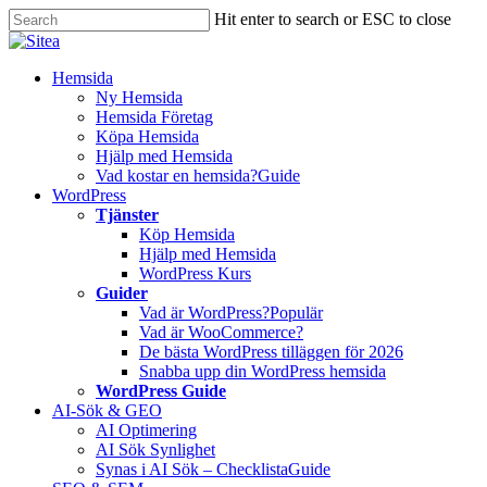
Skip
Hit enter to search or ESC to close
to
Close
main
Search
content
Innehåll
Hemsida
Ny Hemsida
Hemsida Företag
Köpa Hemsida
Hjälp med Hemsida
Vad kostar en hemsida?
Guide
WordPress
Tjänster
Köp Hemsida
Hjälp med Hemsida
WordPress Kurs
Guider
Vad är WordPress?
Populär
Vad är WooCommerce?
De bästa WordPress tilläggen för 2026
Snabba upp din WordPress hemsida
WordPress Guide
AI-Sök & GEO
AI Optimering
AI Sök Synlighet
Synas i AI Sök – Checklista
Guide