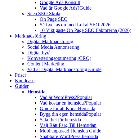
Google Ads Konsult
Vad är Google Ads?
Guide
Sitea SEO Skola
On Page SEO
Så Lyckas du med Lokal SEO 2026
10 Viktigaste On Page SEO Faktorerna (2026)
Marknadsföring
Digital Marknadsföring
Social Media Annonsering
Digital byrå
Konverteringsoptimering (CRO)
Content Marketing
Vad är Digital Marknadsföring?
Guide
Priser
Kundcase
Guider
Hemsida
Vad är WordPress?
Populär
Vad kostar en hemsida?
Populär
Guide för att Köpa Hemsida
Bygg din egen hemsida
Populär
Säkerhet för hemsida
Välj Rätt Färg Till Hemsidan
Mobilanpassad Hemsida Guide
Snabbare WordPress-hemsida