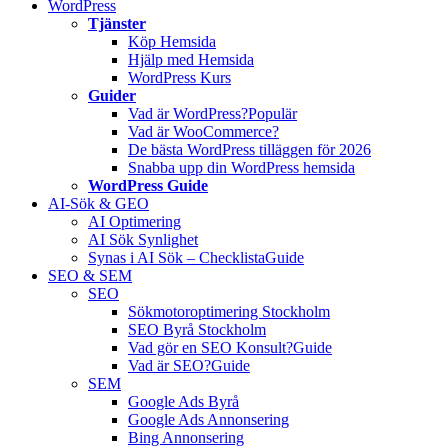
WordPress
Tjänster
Köp Hemsida
Hjälp med Hemsida
WordPress Kurs
Guider
Vad är WordPress?
Populär
Vad är WooCommerce?
De bästa WordPress tilläggen för 2026
Snabba upp din WordPress hemsida
WordPress Guide
AI-Sök & GEO
AI Optimering
AI Sök Synlighet
Synas i AI Sök – Checklista
Guide
SEO & SEM
SEO
Sökmotoroptimering Stockholm
SEO Byrå Stockholm
Vad gör en SEO Konsult?
Guide
Vad är SEO?
Guide
SEM
Google Ads Byrå
Google Ads Annonsering
Bing Annonsering