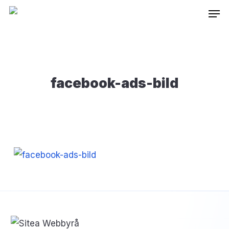
Skip
Inneh
to
main
content
facebook-ads-bild