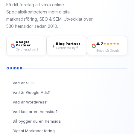
Få ditt företag att växa online.
Specialistkompetens inom digital
marknadsföring, SEO & SEM. Utvecklat över
530 hemsidor sedan 2010.
Google
4.7
Bing Partner
★★★★★
Partner
Certifierad byrå
Certifierad byrå
Betyg på Google
GUIDER
Vad är SEO?
Vad är Google Ads?
Vad är WordPress?
Vad kostar en hemsida?
Så bygger du en hemsida
Digital Marknadsföring