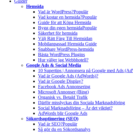
Guider
Hemsida
Vad är WordPress?
Populär
Vad kostar en hemsida?
Populär
Guide för att Köpa Hemsida
Bygg din egen hemsida
Populär
Säkerhet för hemsida
Välj Rätt Färg Till Hemsidan
Mobilanpassad Hemsida Guide
Snabbare WordPress-hemsida
Bästa WordPress Plugins
Hur väljer jag Webbhotell?
Google Ads & Social Media
10 Supertips | Annonsera på Google med Ads (A
Vad är Google Ads (AdWords)?
Vad är Google Display?
Facebook Ads Annonsering
Microsoft Annonser (Bing)
Organisk vs. Betald Trafik
Därför misslyckas din Sociala Marknadsföring
Social Marknadsföring – Är det viktigt?
AdWords blir Google Ads
Sökordsoptimering (SEO)
Vad är SEO?
Populär
Så gör du en Sökordsanalys