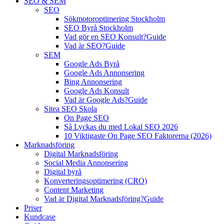
SEO & SEM
SEO
Sökmotoroptimering Stockholm
SEO Byrå Stockholm
Vad gör en SEO Konsult?
Guide
Vad är SEO?
Guide
SEM
Google Ads Byrå
Google Ads Annonsering
Bing Annonsering
Google Ads Konsult
Vad är Google Ads?
Guide
Sitea SEO Skola
On Page SEO
Så Lyckas du med Lokal SEO 2026
10 Viktigaste On Page SEO Faktorerna (2026)
Marknadsföring
Digital Marknadsföring
Social Media Annonsering
Digital byrå
Konverteringsoptimering (CRO)
Content Marketing
Vad är Digital Marknadsföring?
Guide
Priser
Kundcase