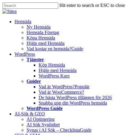
Skip
Hit enter to search or ESC to close
to
Close
main
Search
content
Innehåll
Hemsida
Ny Hemsida
Hemsida Företag
Köpa Hemsida
Hjälp med Hemsida
Vad kostar en hemsida?
Guide
WordPress
Tjänster
Köp Hemsida
Hjälp med Hemsida
WordPress Kurs
Guider
Vad är WordPress?
Populär
Vad är WooCommerce?
De bästa WordPress tilläggen för 2026
Snabba upp din WordPress hemsida
WordPress Guide
AI-Sök & GEO
AI Optimering
AI Sök Synlighet
Synas i AI Sök – Checklista
Guide