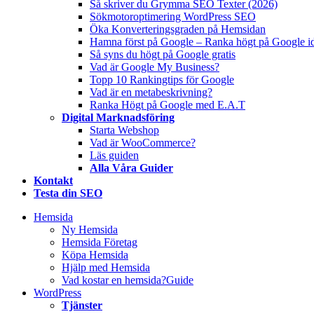
Så skriver du Grymma SEO Texter (2026)
Sökmotoroptimering WordPress SEO
Öka Konverteringsgraden på Hemsidan
Hamna först på Google – Ranka högt på Google i
Så syns du högt på Google gratis
Vad är Google My Business?
Topp 10 Rankingtips för Google
Vad är en metabeskrivning?
Ranka Högt på Google med E.A.T
Digital Marknadsföring
Starta Webshop
Vad är WooCommerce?
Läs guiden
Alla Våra Guider
Kontakt
Testa din SEO
Hemsida
Ny Hemsida
Hemsida Företag
Köpa Hemsida
Hjälp med Hemsida
Vad kostar en hemsida?
Guide
WordPress
Tjänster