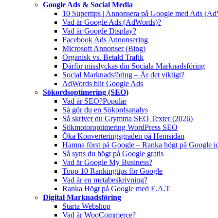
Google Ads & Social Media
10 Supertips | Annonsera på Google med Ads (A
Vad är Google Ads (AdWords)?
Vad är Google Display?
Facebook Ads Annonsering
Microsoft Annonser (Bing)
Organisk vs. Betald Trafik
Därför misslyckas din Sociala Marknadsföring
Social Marknadsföring – Är det viktigt?
AdWords blir Google Ads
Sökordsoptimering (SEO)
Vad är SEO?
Populär
Så gör du en Sökordsanalys
Så skriver du Grymma SEO Texter (2026)
Sökmotoroptimering WordPress SEO
Öka Konverteringsgraden på Hemsidan
Hamna först på Google – Ranka högt på Google i
Så syns du högt på Google gratis
Vad är Google My Business?
Topp 10 Rankingtips för Google
Vad är en metabeskrivning?
Ranka Högt på Google med E.A.T
Digital Marknadsföring
Starta Webshop
Vad är WooCommerce?