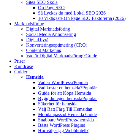
Sitea SEO Skola
On Page SEO
Så Lyckas du med Lokal SEO 2026
10 Viktigaste On Page SEO Faktorerna (2026)
Marknadsföring
Digital Marknadsföring
Social Media Annonsering
Digital byrå
Konverteringsoptimering (CRO)
Content Marketing
Vad är Digital Marknadsföring?
Guide
Priser
Kundcase
Guider
Hemsida
Vad är WordPress?
Populär
Vad kostar en hemsida?
Populär
Guide för att Köpa Hemsida
Bygg din egen hemsida
Populär
Säkerhet för hemsida
Välj Rätt Färg Till Hemsidan
Mobilanpassad Hemsida Guide
Snabbare WordPress-hemsida
Bästa WordPress Plugins
Hur väljer jag Webbhotell?