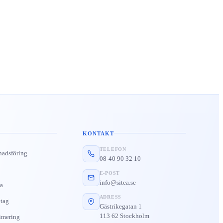
KONTAKT
TELEFON
nadsföring
08-40 90 32 10
E-POST
info@sitea.se
a
ADRESS
tag
Gästrikegatan 1
113 62 Stockholm
imering