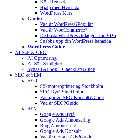
Köp Hemsida
Hjälp med Hemsida
WordPress Kurs
Guider
Vad är WordPress?
Populär
Vad är WooCommerce?
De bästa WordPress tilläggen för 2026
Snabba upp din WordPress hemsida
WordPress Guide
AI-Sök & GEO
AI Optimering
AI Sök Synlighet
Synas i AI Sök – Checklista
Guide
SEO & SEM
SEO
Sökmotoroptimering Stockholm
SEO Byrå Stockholm
Vad gör en SEO Konsult?
Guide
Vad är SEO?
Guide
SEM
Google Ads Byrå
Google Ads Annonsering
Bing Annonsering
Google Ads Konsult
Vad är Google Ads?
Guide