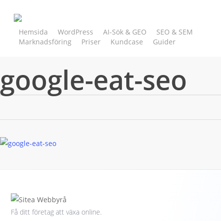
Skip
to
main
Hemsida
WordPress
AI-Sök & GEO
SEO & SEM
Marknadsföring
Priser
Kundcase
Guider
content
Kontakt
Testa din SEO
google-eat-seo
Få ditt företag att växa online.