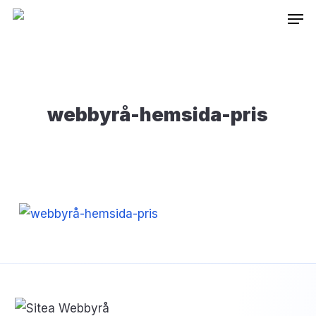
Skip
Inneh
to
main
content
webbyrå-hemsida-pris