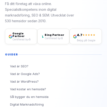
Få ditt företag att växa online.
Specialistkompetens inom digital
marknadsföring, SEO & SEM. Utvecklat över
530 hemsidor sedan 2010.
Google
4.7
Bing Partner
★★★★★
Partner
Certifierad byrå
Certifierad byrå
Betyg på Google
GUIDER
Vad är SEO?
Vad är Google Ads?
Vad är WordPress?
Vad kostar en hemsida?
Så bygger du en hemsida
Digital Marknadsföring