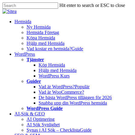
Skip
Hit enter to search or ESC to close
to
Close
main
Search
content
Innehåll
Hemsida
Ny Hemsida
Hemsida Företag
Köpa Hemsida
Hjälp med Hemsida
Vad kostar en hemsida?
Guide
WordPress
Tjänster
Köp Hemsida
Hjälp med Hemsida
WordPress Kurs
Guider
Vad är WordPress?
Populär
Vad är WooCommerce?
De bästa WordPress tilläggen för 2026
Snabba upp din WordPress hemsida
WordPress Guide
AI-Sök & GEO
AI Optimering
AI Sök Synlighet
Synas i AI Sök – Checklista
Guide