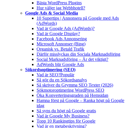
Bästa WordPress Plugins
Hur väljer jag Webbhotell?
Google Ads & Social Media
10 Supertips | Annonsera på Google med Ads
(AdWords)
Vad är Google Ads (AdWords)?
Vad är Google Display?
Facebook Ads Annonsering
Microsoft Annonser (Bing)
Organisk vs. Betald Trafik
Därför misslyckas din Sociala Marknadsföring
Social Marknadsföring – Är det viktigt?
AdWords blir Google Ads
Sökordsoptimering (SEO)
Vad är SEO?
Populär
Så gör du en Sökordsanalys
Så skriver du Grymma SEO Texter (2026)
Sökmotoroptimering WordPress SEO
Öka Konverteringsgraden på Hemsidan
Hamna först på Google – Ranka högt på Google
idag
Så syns du högt på Google gratis
Vad är Google My Business?
Topp 10 Rankingtips för Google
Vad är en metabeskrivning?