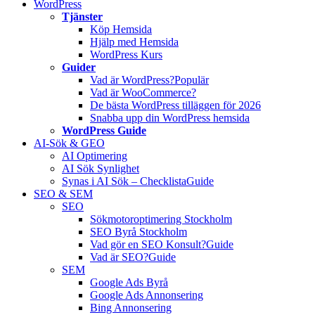
WordPress
Tjänster
Köp Hemsida
Hjälp med Hemsida
WordPress Kurs
Guider
Vad är WordPress?
Populär
Vad är WooCommerce?
De bästa WordPress tilläggen för 2026
Snabba upp din WordPress hemsida
WordPress Guide
AI-Sök & GEO
AI Optimering
AI Sök Synlighet
Synas i AI Sök – Checklista
Guide
SEO & SEM
SEO
Sökmotoroptimering Stockholm
SEO Byrå Stockholm
Vad gör en SEO Konsult?
Guide
Vad är SEO?
Guide
SEM
Google Ads Byrå
Google Ads Annonsering
Bing Annonsering