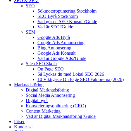
SEO & SEM
SEO
Sökmotoroptimering Stockholm
SEO Byrå Stockholm
Vad gör en SEO Konsult?
Guide
Vad är SEO?
Guide
SEM
Google Ads Byrå
Google Ads Annonsering
Bing Annonsering
Google Ads Konsult
Vad är Google Ads?
Guide
Sitea SEO Skola
On Page SEO
Så Lyckas du med Lokal SEO 2026
10 Viktigaste On Page SEO Faktorerna (2026)
Marknadsföring
Digital Marknadsföring
Social Media Annonsering
Digital byrå
Konverteringsoptimering (CRO)
Content Marketing
Vad är Digital Marknadsföring?
Guide
Priser
Kundcase