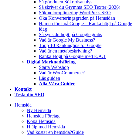
Så gör du en Sökordsanalys
Så skriver du Grymma SEO Texter (2026)
Sökmotoroptimering WordPress SEO
Öka Konverteringsgraden på Hemsidan
Hamna först på Google – Ranka högt på Google
idag
Så syns du högt på Google gratis
Vad är Google My Business?
Topp 10 Rankingtips för Google
Vad är en metabeskrivning?
Ranka Högt på Google med E.A.T
Digital Marknadsföring
Starta Webshop
Vad är WooCommerce?
Läs guiden
Alla Våra Guider
Kontakt
Testa din SEO
Hemsida
Ny Hemsida
Hemsida Företag
Köpa Hemsida
Hjälp med Hemsida
Vad kostar en hemsida?
Guide