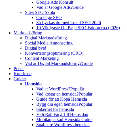
Google Ads Konsult
Vad är Google Ads?
Guide
Sitea SEO Skola
On Page SEO
Så Lyckas du med Lokal SEO 2026
10 Viktigaste On Page SEO Faktorerna (2026)
Marknadsföring
Digital Marknadsföring
Social Media Annonsering
Digital byrå
Konverteringsoptimering (CRO)
Content Marketing
Vad är Digital Marknadsföring?
Guide
Priser
Kundcase
Guider
Hemsida
Vad är WordPress?
Populär
Vad kostar en hemsida?
Populär
Guide för att Köpa Hemsida
Bygg din egen hemsida
Populär
Säkerhet för hemsida
Välj Rätt Färg Till Hemsidan
Mobilanpassad Hemsida Guide
Snabbare WordPress-hemsida