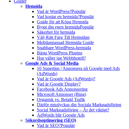
Guider
Hemsida
Vad är WordPress?
Populär
Vad kostar en hemsida?
Populär
Guide för att Köpa Hemsida
Bygg din egen hemsida
Populär
Säkerhet för hemsida
Välj Rätt Färg Till Hemsidan
Mobilanpassad Hemsida Guide
Snabbare WordPress-hemsida
Bästa WordPress Plugins
Hur väljer jag Webbhotell?
Google Ads & Social Media
10 Supertips | Annonsera på Google med Ads
(AdWords)
Vad är Google Ads (AdWords)?
Vad är Google Display?
Facebook Ads Annonsering
Microsoft Annonser (Bing)
Organisk vs. Betald Trafik
Därför misslyckas din Sociala Marknadsföring
Social Marknadsföring – Är det viktigt?
AdWords blir Google Ads
Sökordsoptimering (SEO)
Vad är SEO?
Populär