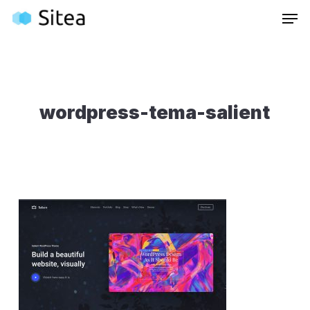
Skip
Inneh
to
main
content
wordpress-tema-salient