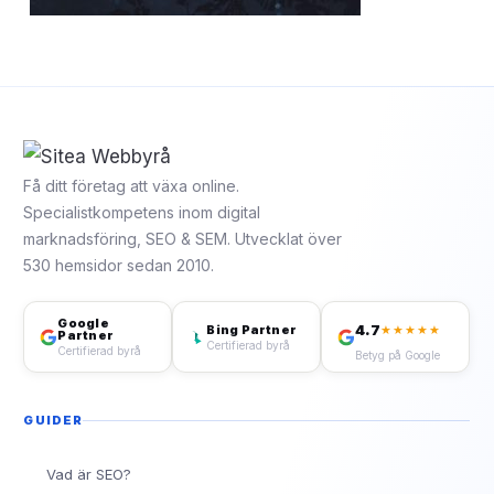
Få ditt företag att växa online.
Specialistkompetens inom digital
marknadsföring, SEO & SEM. Utvecklat över
530 hemsidor sedan 2010.
Google
4.7
Bing Partner
★★★★★
Partner
Certifierad byrå
Certifierad byrå
Betyg på Google
GUIDER
Vad är SEO?