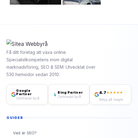
Få ditt företag att växa online.
Specialistkompetens inom digital
marknadsföring, SEO & SEM. Utvecklat över
530 hemsidor sedan 2010.
Google
4.7
Bing Partner
★★★★★
Partner
Certifierad byrå
Certifierad byrå
Betyg på Google
GUIDER
Vad är SEO?