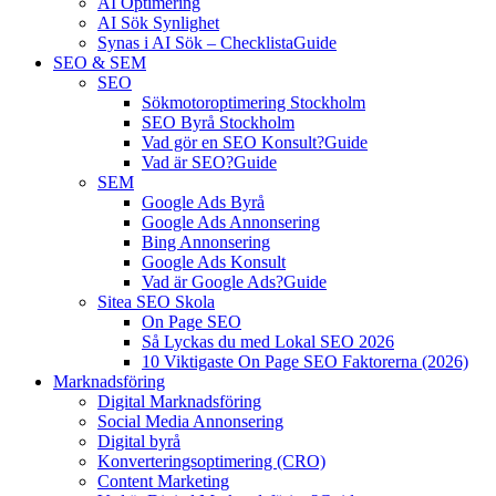
AI Optimering
AI Sök Synlighet
Synas i AI Sök – Checklista
Guide
SEO & SEM
SEO
Sökmotoroptimering Stockholm
SEO Byrå Stockholm
Vad gör en SEO Konsult?
Guide
Vad är SEO?
Guide
SEM
Google Ads Byrå
Google Ads Annonsering
Bing Annonsering
Google Ads Konsult
Vad är Google Ads?
Guide
Sitea SEO Skola
On Page SEO
Så Lyckas du med Lokal SEO 2026
10 Viktigaste On Page SEO Faktorerna (2026)
Marknadsföring
Digital Marknadsföring
Social Media Annonsering
Digital byrå
Konverteringsoptimering (CRO)
Content Marketing