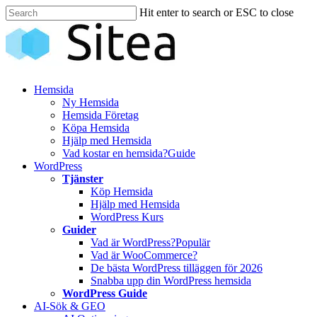
Skip
Hit enter to search or ESC to close
to
Close
main
Search
content
Innehåll
Hemsida
Ny Hemsida
Hemsida Företag
Köpa Hemsida
Hjälp med Hemsida
Vad kostar en hemsida?
Guide
WordPress
Tjänster
Köp Hemsida
Hjälp med Hemsida
WordPress Kurs
Guider
Vad är WordPress?
Populär
Vad är WooCommerce?
De bästa WordPress tilläggen för 2026
Snabba upp din WordPress hemsida
WordPress Guide
AI-Sök & GEO