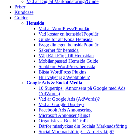
Vad är Digital Marknadsföring?
Guide
Priser
Kundcase
Guider
Hemsida
Vad är WordPress?
Populär
Vad kostar en hemsida?
Populär
Guide för att Köpa Hemsida
Bygg din egen hemsida
Populär
Säkerhet för hemsida
Välj Rätt Färg Till Hemsidan
Mobilanpassad Hemsida Guide
Snabbare WordPress-hemsida
Bästa WordPress Plugins
Hur väljer jag Webbhotell?
Google Ads & Social Media
10 Supertips | Annonsera på Google med Ads
(AdWords)
Vad är Google Ads (AdWords)?
Vad är Google Display?
Facebook Ads Annonsering
Microsoft Annonser (Bing)
Organisk vs. Betald Trafik
Därför misslyckas din Sociala Marknadsföring
Social Marknadsföring – Är det viktigt?