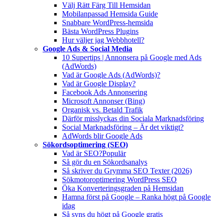
Välj Rätt Färg Till Hemsidan
Mobilanpassad Hemsida Guide
Snabbare WordPress-hemsida
Bästa WordPress Plugins
Hur väljer jag Webbhotell?
Google Ads & Social Media
10 Supertips | Annonsera på Google med Ads
(AdWords)
Vad är Google Ads (AdWords)?
Vad är Google Display?
Facebook Ads Annonsering
Microsoft Annonser (Bing)
Organisk vs. Betald Trafik
Därför misslyckas din Sociala Marknadsföring
Social Marknadsföring – Är det viktigt?
AdWords blir Google Ads
Sökordsoptimering (SEO)
Vad är SEO?
Populär
Så gör du en Sökordsanalys
Så skriver du Grymma SEO Texter (2026)
Sökmotoroptimering WordPress SEO
Öka Konverteringsgraden på Hemsidan
Hamna först på Google – Ranka högt på Google
idag
Så syns du högt på Google gratis