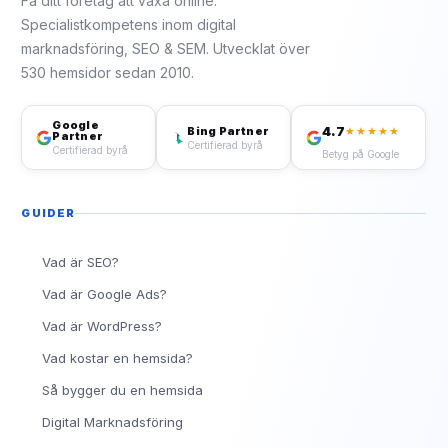
Få ditt företag att växa online.
Specialistkompetens inom digital
marknadsföring, SEO & SEM. Utvecklat över
530 hemsidor sedan 2010.
Google
4.7
Bing Partner
★★★★★
Partner
Certifierad byrå
Certifierad byrå
Betyg på Google
GUIDER
Vad är SEO?
Vad är Google Ads?
Vad är WordPress?
Vad kostar en hemsida?
Så bygger du en hemsida
Digital Marknadsföring