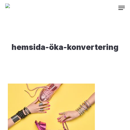
Skip
Inneh
to
main
content
hemsida-öka-konvertering