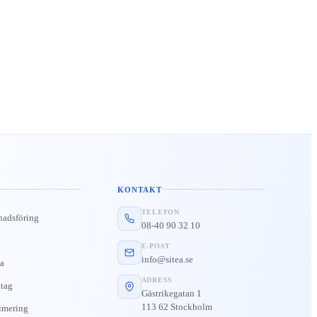
KONTAKT
TELEFON
nadsföring
08-40 90 32 10
E-POST
info@sitea.se
a
ADRESS
tag
Gästrikegatan 1
113 62 Stockholm
imering