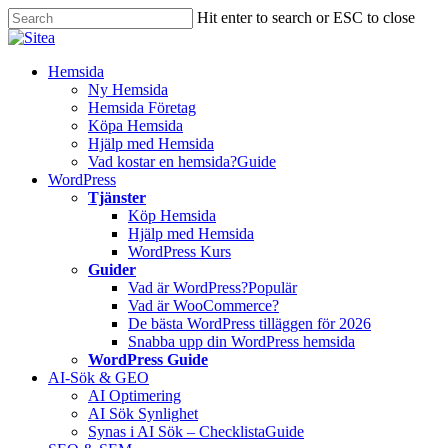
Skip
Hit enter to search or ESC to close
to
Close
main
Search
content
Innehåll
Hemsida
Ny Hemsida
Hemsida Företag
Köpa Hemsida
Hjälp med Hemsida
Vad kostar en hemsida?
Guide
WordPress
Tjänster
Köp Hemsida
Hjälp med Hemsida
WordPress Kurs
Guider
Vad är WordPress?
Populär
Vad är WooCommerce?
De bästa WordPress tilläggen för 2026
Snabba upp din WordPress hemsida
WordPress Guide
AI-Sök & GEO
AI Optimering
AI Sök Synlighet
Synas i AI Sök – Checklista
Guide