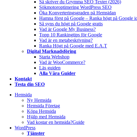
Så skriver du Grymma SEO Texter (2026)
Sökmotoroptimering WordPress SEO
Öka Konverteringsgraden på Hemsidan
Hamna först på Google – Ranka högt på Google i
Så syns du högt på Google gratis
Vad är Google My Business?
Topp 10 Rankingtips för Google
Vad är en metabeskrivning?
Ranka Högt på Google med E.A.T
Digital Marknadsföring
Starta Webshop
Vad är WooCommerce?
Läs guiden
Alla Våra Guider
Kontakt
Testa din SEO
Hemsida
Ny Hemsida
Hemsida Företag
Köpa Hemsida
Hjälp med Hemsida
Vad kostar en hemsida?
Guide
WordPress
Tjänster