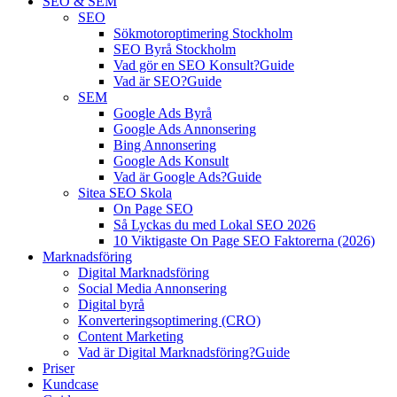
SEO & SEM
SEO
Sökmotoroptimering Stockholm
SEO Byrå Stockholm
Vad gör en SEO Konsult?
Guide
Vad är SEO?
Guide
SEM
Google Ads Byrå
Google Ads Annonsering
Bing Annonsering
Google Ads Konsult
Vad är Google Ads?
Guide
Sitea SEO Skola
On Page SEO
Så Lyckas du med Lokal SEO 2026
10 Viktigaste On Page SEO Faktorerna (2026)
Marknadsföring
Digital Marknadsföring
Social Media Annonsering
Digital byrå
Konverteringsoptimering (CRO)
Content Marketing
Vad är Digital Marknadsföring?
Guide
Priser
Kundcase