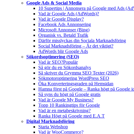
Google Ads & Social Media
10 Supertips | Annonsera på Google med Ads (A
Vad är Google Ads (AdWords)?
Vad är Google Display?
Facebook Ads Annonsering
Microsoft Annonser (Bing)
Organisk vs. Betald Trafik
Därför misslyckas din Sociala Marknadsföring
Social Marknadsföring – Är det viktigt?
AdWords blir Google Ads
Sökordsoptimering (SEO)
Vad är SEO?
Populär
Så gör du en Sökordsanalys
Så skriver du Grymma SEO Texter (2026)
Sökmotoroptimering WordPress SEO
Öka Konverteringsgraden på Hemsidan
Hamna först på Google – Ranka högt på Google i
Så syns du högt på Google gratis
Vad är Google My Business?
Topp 10 Rankingtips för Google
Vad är en metabeskrivning?
Ranka Högt på Google med E.A.T
Digital Marknadsföring
Starta Webshop
Vad är WooCommerce?