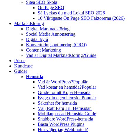
Sitea SEO Skola
On Page SEO
Så Lyckas du med Lokal SEO 2026
10 Viktigaste On Page SEO Faktorerna (2026)
Marknadsföring
Digital Marknadsföring
Social Media Annonsering
Digital byrå
Konverteringsoptimering (CRO)
Content Marketing
Vad är Digital Marknadsföring?
Guide
Priser
Kundcase
Guider
Hemsida
Vad är WordPress?
Populär
Vad kostar en hemsida?
Populär
Guide för att Köpa Hemsida
Bygg din egen hemsida
Populär
Säkerhet för hemsida
Välj Rätt Färg Till Hemsidan
Mobilanpassad Hemsida Guide
Snabbare WordPress-hemsida
Bästa WordPress Plugins
Hur väljer jag Webbhotell?