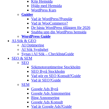
Köp Hemsida
Hjälp med Hemsida
WordPress Kurs
Guider
Vad är WordPress?
Populär
Vad är WooCommerce?
De bästa WordPress tilläggen för 2026
Snabba upp din WordPress hemsida
WordPress Guide
AI-Sök & GEO
AI Optimering
AI Sök Synlighet
Synas i AI Sök – Checklista
Guide
SEO & SEM
SEO
Sökmotoroptimering Stockholm
SEO Byrå Stockholm
Vad gör en SEO Konsult?
Guide
Vad är SEO?
Guide
SEM
Google Ads Byrå
Google Ads Annonsering
Bing Annonsering
Google Ads Konsult
Vad är Google Ads?
Guide