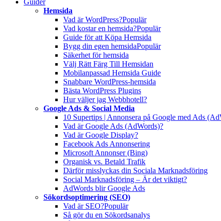
Guider
Hemsida
Vad är WordPress?
Populär
Vad kostar en hemsida?
Populär
Guide för att Köpa Hemsida
Bygg din egen hemsida
Populär
Säkerhet för hemsida
Välj Rätt Färg Till Hemsidan
Mobilanpassad Hemsida Guide
Snabbare WordPress-hemsida
Bästa WordPress Plugins
Hur väljer jag Webbhotell?
Google Ads & Social Media
10 Supertips | Annonsera på Google med Ads (A
Vad är Google Ads (AdWords)?
Vad är Google Display?
Facebook Ads Annonsering
Microsoft Annonser (Bing)
Organisk vs. Betald Trafik
Därför misslyckas din Sociala Marknadsföring
Social Marknadsföring – Är det viktigt?
AdWords blir Google Ads
Sökordsoptimering (SEO)
Vad är SEO?
Populär
Så gör du en Sökordsanalys