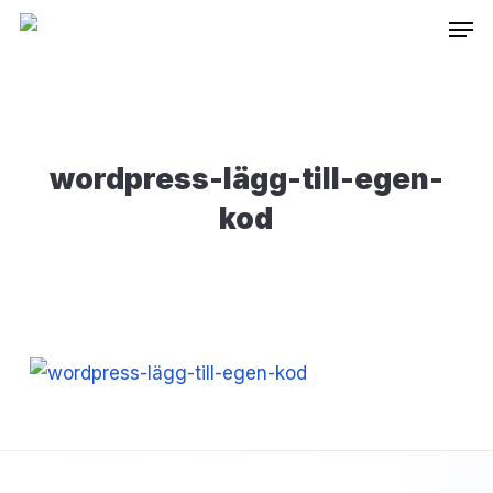
Skip
Inneh
to
main
content
wordpress-lägg-till-egen-
kod