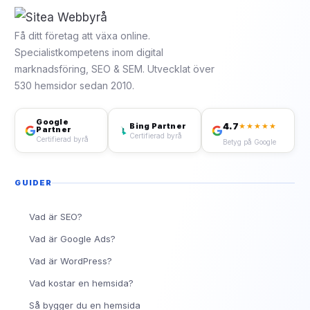
Få ditt företag att växa online.
Specialistkompetens inom digital
marknadsföring, SEO & SEM. Utvecklat över
530 hemsidor sedan 2010.
Google
4.7
Bing Partner
★★★★★
Partner
Certifierad byrå
Certifierad byrå
Betyg på Google
GUIDER
Vad är SEO?
Vad är Google Ads?
Vad är WordPress?
Vad kostar en hemsida?
Så bygger du en hemsida