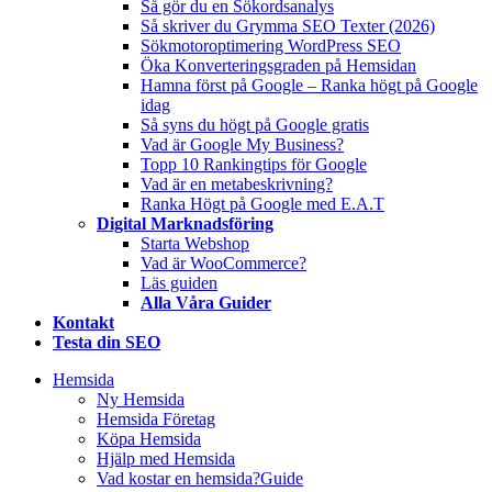
Så gör du en Sökordsanalys
Så skriver du Grymma SEO Texter (2026)
Sökmotoroptimering WordPress SEO
Öka Konverteringsgraden på Hemsidan
Hamna först på Google – Ranka högt på Google
idag
Så syns du högt på Google gratis
Vad är Google My Business?
Topp 10 Rankingtips för Google
Vad är en metabeskrivning?
Ranka Högt på Google med E.A.T
Digital Marknadsföring
Starta Webshop
Vad är WooCommerce?
Läs guiden
Alla Våra Guider
Kontakt
Testa din SEO
Hemsida
Ny Hemsida
Hemsida Företag
Köpa Hemsida
Hjälp med Hemsida
Vad kostar en hemsida?
Guide