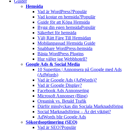
Guider
Hemsida
Vad är WordPress?
Populär
Vad kostar en hemsida?
Populär
Guide för att Köpa Hemsida
Bygg din egen hemsida
Populär
Säkerhet för hemsida
Välj Rätt Färg Till Hemsidan
Mobilanpassad Hemsida Guide
Snabbare WordPress-hemsida
Bästa WordPress Plugins
Hur väljer jag Webbhotell?
Google Ads & Social Media
10 Supertips | Annonsera på Google med Ads
(AdWords)
Vad är Google Ads (AdWords)?
Vad är Google Display?
Facebook Ads Annonsering
Microsoft Annonser (Bing)
Organisk vs. Betald Trafik
Därför misslyckas din Sociala Marknadsföring
Social Marknadsföring – Är det viktigt?
AdWords blir Google Ads
Sökordsoptimering (SEO)
Vad är SEO?
Populär