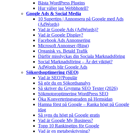
Bästa WordPress Plugins
Hur väljer jag Webbhotell?
Google Ads & Social Media
10 Supertips | Annonsera på Google med Ads
(AdWords)
Vad är Google Ads (AdWords)?
Vad är Google Display?
Facebook Ads Annonsering
Microsoft Annonser (Bing)
Organisk vs. Betald Trafik
Därför misslyckas din Sociala Marknadsföring
Social Marknadsföring – Är det viktigt?
AdWords blir Google Ads
Sökordsoptimering (SEO)
Vad är SEO?
Populär
Så gör du en Sökordsanalys
Så skriver du Grymma SEO Texter (2026)
Sökmotoroptimering WordPress SEO
Öka Konverteringsgraden på Hemsidan
Hamna först på Google – Ranka högt på Google
idag
Så syns du högt på Google gratis
Vad är Google My Business?
Topp 10 Rankingtips för Google
Vad är en metabeskrivning?