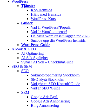
WordPress
Tjänster
Köp Hemsida
Hjälp med Hemsida
WordPress Kurs
Guider
Vad är WordPress?
Populär
Vad är WooCommerce?
De bästa WordPress tilläggen för 2026
Snabba upp din WordPress hemsida
WordPress Guide
AI-Sök & GEO
AI Optimering
AI Sök Synlighet
Synas i AI Sök – Checklista
Guide
SEO & SEM
SEO
Sökmotoroptimering Stockholm
SEO Byrå Stockholm
Vad gör en SEO Konsult?
Guide
Vad är SEO?
Guide
SEM
Google Ads Byrå
Google Ads Annonsering
Bing Annonsering