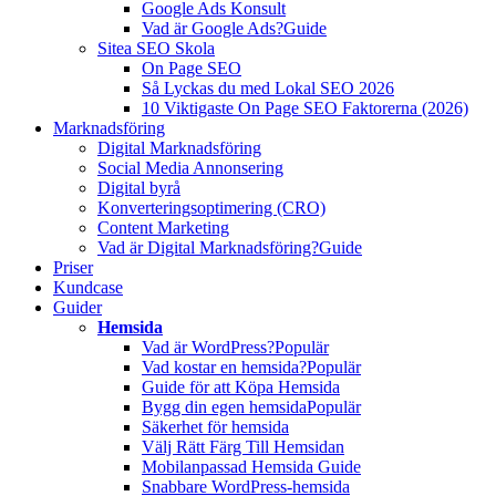
Google Ads Konsult
Vad är Google Ads?
Guide
Sitea SEO Skola
On Page SEO
Så Lyckas du med Lokal SEO 2026
10 Viktigaste On Page SEO Faktorerna (2026)
Marknadsföring
Digital Marknadsföring
Social Media Annonsering
Digital byrå
Konverteringsoptimering (CRO)
Content Marketing
Vad är Digital Marknadsföring?
Guide
Priser
Kundcase
Guider
Hemsida
Vad är WordPress?
Populär
Vad kostar en hemsida?
Populär
Guide för att Köpa Hemsida
Bygg din egen hemsida
Populär
Säkerhet för hemsida
Välj Rätt Färg Till Hemsidan
Mobilanpassad Hemsida Guide
Snabbare WordPress-hemsida