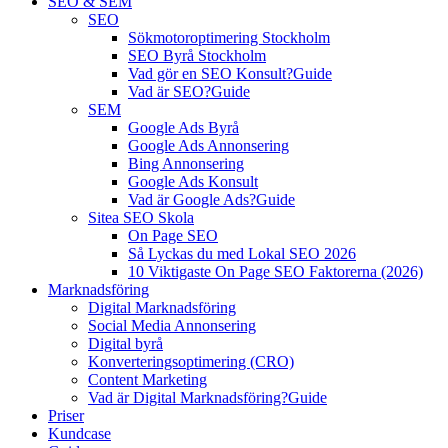
SEO & SEM
SEO
Sökmotoroptimering Stockholm
SEO Byrå Stockholm
Vad gör en SEO Konsult?
Guide
Vad är SEO?
Guide
SEM
Google Ads Byrå
Google Ads Annonsering
Bing Annonsering
Google Ads Konsult
Vad är Google Ads?
Guide
Sitea SEO Skola
On Page SEO
Så Lyckas du med Lokal SEO 2026
10 Viktigaste On Page SEO Faktorerna (2026)
Marknadsföring
Digital Marknadsföring
Social Media Annonsering
Digital byrå
Konverteringsoptimering (CRO)
Content Marketing
Vad är Digital Marknadsföring?
Guide
Priser
Kundcase