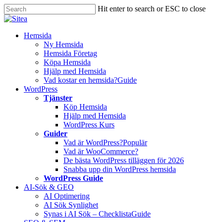
Skip
Hit enter to search or ESC to close
to
Close
main
Search
content
Innehåll
Hemsida
Ny Hemsida
Hemsida Företag
Köpa Hemsida
Hjälp med Hemsida
Vad kostar en hemsida?
Guide
WordPress
Tjänster
Köp Hemsida
Hjälp med Hemsida
WordPress Kurs
Guider
Vad är WordPress?
Populär
Vad är WooCommerce?
De bästa WordPress tilläggen för 2026
Snabba upp din WordPress hemsida
WordPress Guide
AI-Sök & GEO
AI Optimering
AI Sök Synlighet
Synas i AI Sök – Checklista
Guide