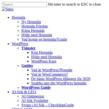
Skip
Hit enter to search or ESC to close
to
Close
main
Search
content
Innehåll
Hemsida
Ny Hemsida
Hemsida Företag
Köpa Hemsida
Hjälp med Hemsida
Vad kostar en hemsida?
Guide
WordPress
Tjänster
Köp Hemsida
Hjälp med Hemsida
WordPress Kurs
Guider
Vad är WordPress?
Populär
Vad är WooCommerce?
De bästa WordPress tilläggen för 2026
Snabba upp din WordPress hemsida
WordPress Guide
AI-Sök & GEO
AI Optimering
AI Sök Synlighet
Synas i AI Sök – Checklista
Guide