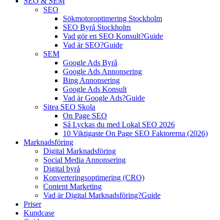
SEO & SEM
SEO
Sökmotoroptimering Stockholm
SEO Byrå Stockholm
Vad gör en SEO Konsult?
Guide
Vad är SEO?
Guide
SEM
Google Ads Byrå
Google Ads Annonsering
Bing Annonsering
Google Ads Konsult
Vad är Google Ads?
Guide
Sitea SEO Skola
On Page SEO
Så Lyckas du med Lokal SEO 2026
10 Viktigaste On Page SEO Faktorerna (2026)
Marknadsföring
Digital Marknadsföring
Social Media Annonsering
Digital byrå
Konverteringsoptimering (CRO)
Content Marketing
Vad är Digital Marknadsföring?
Guide
Priser
Kundcase