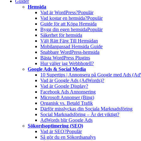
Guider
Hemsida
Vad är WordPress?
Populär
Vad kostar en hemsida?
Populär
Guide för att Köpa Hemsida
Bygg din egen hemsida
Populär
Säkerhet för hemsida
Välj Rätt Färg Till Hemsidan
Mobilanpassad Hemsida Guide
Snabbare WordPress-hemsida
Bästa WordPress Plugins
Hur väljer jag Webbhotell?
Google Ads & Social Media
10 Supertips | Annonsera på Google med Ads (A
Vad är Google Ads (AdWords)?
Vad är Google Display?
Facebook Ads Annonsering
Microsoft Annonser (Bing)
Organisk vs. Betald Trafik
Därför misslyckas din Sociala Marknadsföring
Social Marknadsföring – Är det viktigt?
AdWords blir Google Ads
Sökordsoptimering (SEO)
Vad är SEO?
Populär
Så gör du en Sökordsanalys