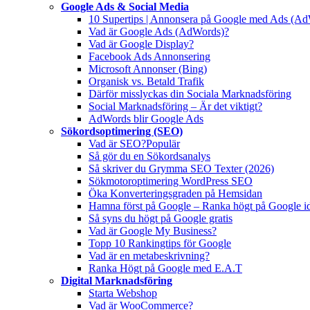
Google Ads & Social Media
10 Supertips | Annonsera på Google med Ads (A
Vad är Google Ads (AdWords)?
Vad är Google Display?
Facebook Ads Annonsering
Microsoft Annonser (Bing)
Organisk vs. Betald Trafik
Därför misslyckas din Sociala Marknadsföring
Social Marknadsföring – Är det viktigt?
AdWords blir Google Ads
Sökordsoptimering (SEO)
Vad är SEO?
Populär
Så gör du en Sökordsanalys
Så skriver du Grymma SEO Texter (2026)
Sökmotoroptimering WordPress SEO
Öka Konverteringsgraden på Hemsidan
Hamna först på Google – Ranka högt på Google i
Så syns du högt på Google gratis
Vad är Google My Business?
Topp 10 Rankingtips för Google
Vad är en metabeskrivning?
Ranka Högt på Google med E.A.T
Digital Marknadsföring
Starta Webshop
Vad är WooCommerce?