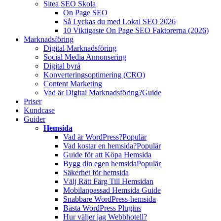
Sitea SEO Skola
On Page SEO
Så Lyckas du med Lokal SEO 2026
10 Viktigaste On Page SEO Faktorerna (2026)
Marknadsföring
Digital Marknadsföring
Social Media Annonsering
Digital byrå
Konverteringsoptimering (CRO)
Content Marketing
Vad är Digital Marknadsföring?
Guide
Priser
Kundcase
Guider
Hemsida
Vad är WordPress?
Populär
Vad kostar en hemsida?
Populär
Guide för att Köpa Hemsida
Bygg din egen hemsida
Populär
Säkerhet för hemsida
Välj Rätt Färg Till Hemsidan
Mobilanpassad Hemsida Guide
Snabbare WordPress-hemsida
Bästa WordPress Plugins
Hur väljer jag Webbhotell?