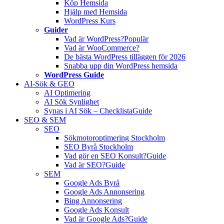
Köp Hemsida
Hjälp med Hemsida
WordPress Kurs
Guider
Vad är WordPress?
Populär
Vad är WooCommerce?
De bästa WordPress tilläggen för 2026
Snabba upp din WordPress hemsida
WordPress Guide
AI-Sök & GEO
AI Optimering
AI Sök Synlighet
Synas i AI Sök – Checklista
Guide
SEO & SEM
SEO
Sökmotoroptimering Stockholm
SEO Byrå Stockholm
Vad gör en SEO Konsult?
Guide
Vad är SEO?
Guide
SEM
Google Ads Byrå
Google Ads Annonsering
Bing Annonsering
Google Ads Konsult
Vad är Google Ads?
Guide