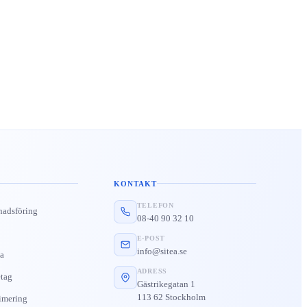
KONTAKT
TELEFON
nadsföring
08-40 90 32 10
E-POST
info@sitea.se
a
ADRESS
tag
Gästrikegatan 1
113 62 Stockholm
imering