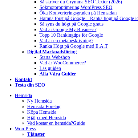
Så skriver du Grymma SEO Texter (2026)
Sökmotoroptimering WordPress SEO
Öka Konverteringsgraden på Hemsidan
Hamna först på Google – Ranka högt på Google i
Så syns du högt på Google gratis
Vad är Google My Business?
Topp 10 Rankingtips för Google
Vad är en metabeskrivning?
Ranka Högt på Google med E.A.T
Digital Marknadsföring
Starta Webshop
Vad är WooCommerce?
Läs guiden
Alla Våra Guider
Kontakt
Testa din SEO
Hemsida
Ny Hemsida
Hemsida Företag
Köpa Hemsida
Hjälp med Hemsida
Vad kostar en hemsida?
Guide
WordPress
Tjänster