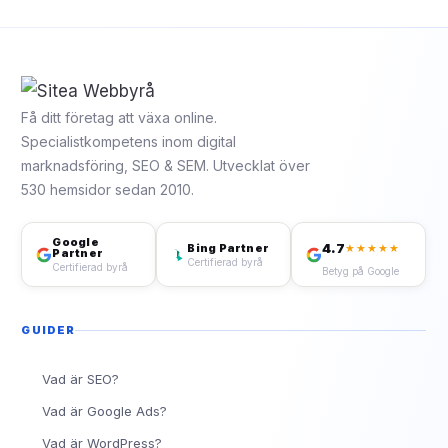
Få ditt företag att växa online.
Specialistkompetens inom digital
marknadsföring, SEO & SEM. Utvecklat över
530 hemsidor sedan 2010.
Google
4.7
Bing Partner
★★★★★
Partner
Certifierad byrå
Certifierad byrå
Betyg på Google
GUIDER
Vad är SEO?
Vad är Google Ads?
Vad är WordPress?