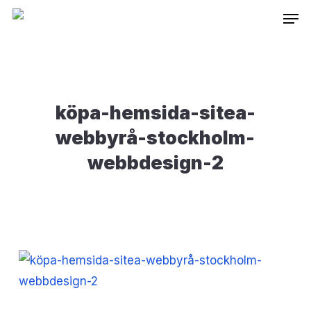
Skip
Inneh
to
main
content
köpa-hemsida-sitea-
webbyrå-stockholm-
webbdesign-2