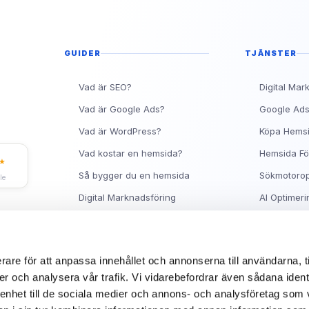
Topp 10 Rankingtips för 
Vad är en metabeskrivnin
Ranka Högt på Google me
GUIDER
TJÄNSTER
Vad är SEO?
Digital Mar
Vad är Google Ads?
Google Ad
Vad är WordPress?
Köpa Hems
Vad kostar en hemsida?
Hemsida Fö
★
Så bygger du en hemsida
Sökmotorop
le
Digital Marknadsföring
AI Optimeri
Facebook Ads Guide
Hjälp med 
Synas på Google
Om Sitea
rare för att anpassa innehållet och annonserna till användarna, t
er och analysera vår trafik. Vi vidarebefordrar även sådana ident
 enhet till de sociala medier och annons- och analysföretag som 