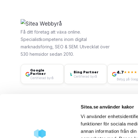
Få ditt företag att växa online.
Specialistkompetens inom digital
marknadsföring, SEO & SEM. Utvecklat över
530 hemsidor sedan 2010.
Google
4.7
Bing Partner
★★★★
Partner
Certifierad byrå
Certifierad byrå
Betyg på Goog
Sitea.se använder kakor
Vi använder enhetsidentifie
funktioner för sociala medi
annan information från din