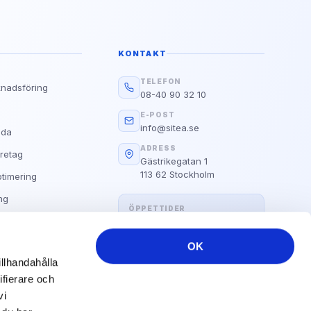
Google
g?
d E.A.T
KONTAKT
Läs guiden
TELEFON
knadsföring
08-40 90 32 10
Alla Våra Guider
s
E-POST
info@sitea.se
ida
ADRESS
retag
Gästrikegatan 1
113 62 Stockholm
timering
ng
ÖPPETTIDER
Hemsida
Måndag–fredag: 09:00 – 17:00
OK
illhandahålla
ifierare och
vi