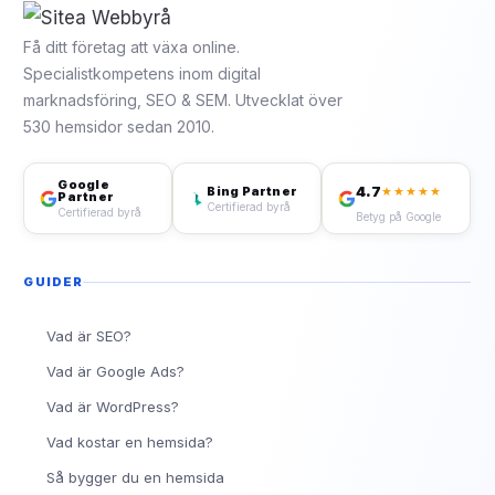
Få ditt företag att växa online.
Specialistkompetens inom digital
marknadsföring, SEO & SEM. Utvecklat över
530 hemsidor sedan 2010.
Google
4.7
Bing Partner
★★★★★
Partner
Certifierad byrå
Certifierad byrå
Betyg på Google
GUIDER
Vad är SEO?
Vad är Google Ads?
Vad är WordPress?
Vad kostar en hemsida?
Så bygger du en hemsida