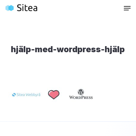
Skip
Inneh
to
main
content
hjälp-med-wordpress-hjälp