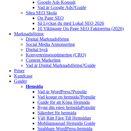
Google Ads Konsult
Vad är Google Ads?
Guide
Sitea SEO Skola
On Page SEO
Så Lyckas du med Lokal SEO 2026
10 Viktigaste On Page SEO Faktorerna (2026)
Marknadsföring
Digital Marknadsföring
Social Media Annonsering
Digital byrå
Konverteringsoptimering (CRO)
Content Marketing
Vad är Digital Marknadsföring?
Guide
Priser
Kundcase
Guider
Hemsida
Vad är WordPress?
Populär
Vad kostar en hemsida?
Populär
Guide för att Köpa Hemsida
Bygg din egen hemsida
Populär
Säkerhet för hemsida
Välj Rätt Färg Till Hemsidan
Mobilanpassad Hemsida Guide
Snabbare WordPress-hemsida