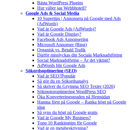
Bästa WordPress Plugins
Hur väljer jag Webbhotell?
Google Ads & Social Media
10 Supertips | Annonsera på Google med Ads
(AdWords)
Vad är Google Ads (AdWords)?
Vad är Google Display?
Facebook Ads Annonsering
Microsoft Annonser (Bing)
Organisk vs. Betald Trafik
Därför misslyckas din Sociala Marknadsföring
Social Marknadsföring – Är det viktigt?
AdWords blir Google Ads
Sökordsoptimering (SEO)
Vad är SEO?
Populär
Så gör du en Sökordsanalys
Så skriver du Grymma SEO Texter (2026)
Sökmotoroptimering WordPress SEO
Öka Konverteringsgraden på Hemsidan
Hamna först på Google – Ranka högt på Google
idag
Så syns du högt på Google gratis
Vad är Google My Business?
Topp 10 Rankingtips för Google
Vad är en metabeskrivning?