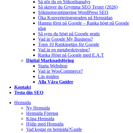
Så gör du en Sökordsanalys
Så skriver du Grymma SEO Texter (2026)
Sökmotoroptimering WordPress SEO
Öka Konverteringsgraden på Hemsidan
Hamna först på Google – Ranka högt på Google
idag
Så syns du högt på Google gratis
Vad är Google My Business?
Topp 10 Rankingtips för Google
Vad är en metabeskrivning?
Ranka Högt på Google med E.A.T
Digital Marknadsföring
Starta Webshop
Vad är WooCommerce?
Läs guiden
Alla Våra Guider
Kontakt
Testa din SEO
Hemsida
Ny Hemsida
Hemsida Företag
Köpa Hemsida
Hjälp med Hemsida
Vad kostar en hemsida?
Guide