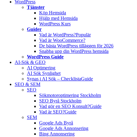
WordPress
Tjänster
Köp Hemsida
Hjälp med Hemsida
WordPress Kurs
Guider
Vad är WordPress?
Populär
Vad är WooCommerce?
De bästa WordPress tilläggen för 2026
Snabba upp din WordPress hemsida
WordPress Guide
AI-Sök & GEO
AI Optimering
AI Sök Synlighet
Synas i AI Sök – Checklista
Guide
SEO & SEM
SEO
Sökmotoroptimering Stockholm
SEO Byrå Stockholm
Vad gör en SEO Konsult?
Guide
Vad är SEO?
Guide
SEM
Google Ads Byrå
Google Ads Annonsering
Bing Annonsering