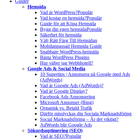
Guider
Hemsida
Vad är WordPress?
Populär
Vad kostar en hemsida?
Populär
Guide för att Köpa Hemsida
Bygg din egen hemsida
Populär
Säkerhet för hemsida
Välj Rätt Färg Till Hemsidan
Mobilanpassad Hemsida Guide
Snabbare WordPress-hemsida
Bästa WordPress Plugins
Hur väljer jag Webbhotell?
Google Ads & Social Media
10 Supertips | Annonsera på Google med Ads
(AdWords)
Vad är Google Ads (AdWords)?
Vad är Google Display?
Facebook Ads Annonsering
Microsoft Annonser (Bing)
Organisk vs. Betald Trafik
Därför misslyckas din Sociala Marknadsföring
Social Marknadsföring – Är det viktigt?
AdWords blir Google Ads
Sökordsoptimering (SEO)
Vad är SEO?
Populär