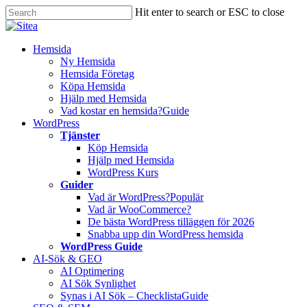
Skip
Hit enter to search or ESC to close
to
Close
main
Search
content
Innehåll
Hemsida
Ny Hemsida
Hemsida Företag
Köpa Hemsida
Hjälp med Hemsida
Vad kostar en hemsida?
Guide
WordPress
Tjänster
Köp Hemsida
Hjälp med Hemsida
WordPress Kurs
Guider
Vad är WordPress?
Populär
Vad är WooCommerce?
De bästa WordPress tilläggen för 2026
Snabba upp din WordPress hemsida
WordPress Guide
AI-Sök & GEO
AI Optimering
AI Sök Synlighet
Synas i AI Sök – Checklista
Guide