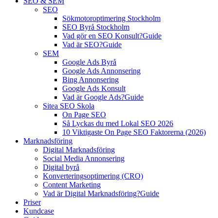
SEO & SEM
SEO
Sökmotoroptimering Stockholm
SEO Byrå Stockholm
Vad gör en SEO Konsult?
Guide
Vad är SEO?
Guide
SEM
Google Ads Byrå
Google Ads Annonsering
Bing Annonsering
Google Ads Konsult
Vad är Google Ads?
Guide
Sitea SEO Skola
On Page SEO
Så Lyckas du med Lokal SEO 2026
10 Viktigaste On Page SEO Faktorerna (2026)
Marknadsföring
Digital Marknadsföring
Social Media Annonsering
Digital byrå
Konverteringsoptimering (CRO)
Content Marketing
Vad är Digital Marknadsföring?
Guide
Priser
Kundcase