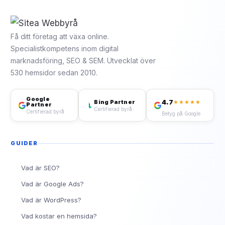
Få ditt företag att växa online.
Specialistkompetens inom digital
marknadsföring, SEO & SEM. Utvecklat över
530 hemsidor sedan 2010.
Google
4.7
Bing Partner
★★★★★
Partner
Certifierad byrå
Certifierad byrå
Betyg på Google
GUIDER
Vad är SEO?
Vad är Google Ads?
Vad är WordPress?
Vad kostar en hemsida?