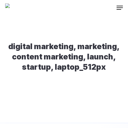
Skip
Inneh
to
main
content
digital marketing, marketing,
content marketing, launch,
startup, laptop_512px