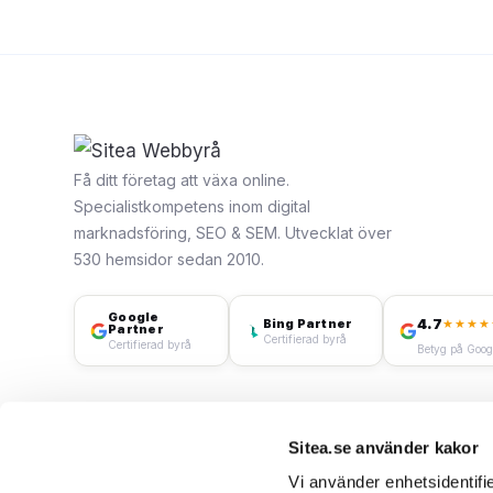
Få ditt företag att växa online.
Specialistkompetens inom digital
marknadsföring, SEO & SEM. Utvecklat över
530 hemsidor sedan 2010.
Google
4.7
Bing Partner
★★★★
Partner
Certifierad byrå
Certifierad byrå
Betyg på Goog
Sitea.se använder kakor
Vi använder enhetsidentifie