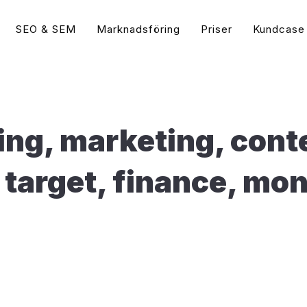
SEO & SEM
Marknadsföring
Priser
Kundcase
Guider
 Ads & Social Media
Sökordsoptimering (
Vad är WordPress?
Populär
Google Ads Byrå
tips | Annonsera på Google
Vad är SEO?
Populär
ting, marketing, cont
 (AdWords)
Vad är WooCommerce?
Google Ads Annonsering
Så gör du en Sökordsanal
Google Ads (AdWords)?
e bästa WordPress tilläggen för 2026
Bing Annonsering
Så skriver du Grymma SEO
 target, finance, m
oogle Display?
(2026)
Snabba upp din WordPress hemsida
Google Ads Konsult
k Ads Annonsering
Sökmotoroptimering Word
Vad är Google Ads?
Guide
t Annonser (Bing)
Öka Konverteringsgraden
Hemsidan
 vs. Betald Trafik
Hamna först på Google – 
isslyckas din Sociala
på Google idag
sföring
Så syns du högt på Googl
arknadsföring – Är det viktigt?
Vad är Google My Busine
 blir Google Ads