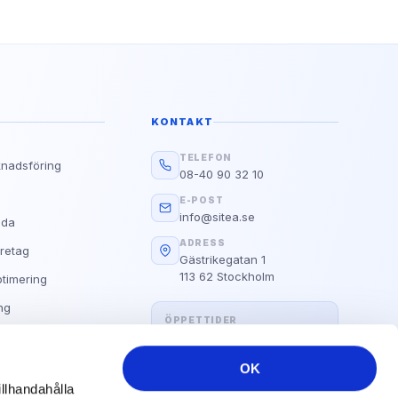
Google
g?
d E.A.T
Läs guiden
KONTAKT
Alla Våra Guider
TELEFON
knadsföring
08-40 90 32 10
s
E-POST
info@sitea.se
ida
ADRESS
retag
Gästrikegatan 1
113 62 Stockholm
timering
ng
ÖPPETTIDER
Hemsida
Måndag–fredag: 09:00 – 17:00
OK
illhandahålla