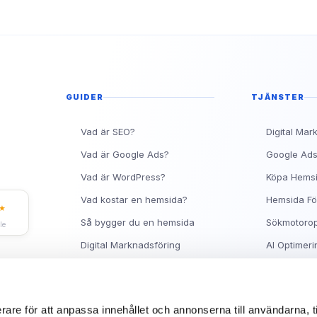
Topp 10 Rankingtips för 
Vad är en metabeskrivnin
Ranka Högt på Google me
GUIDER
TJÄNSTER
Vad är SEO?
Digital Mar
Vad är Google Ads?
Google Ad
Vad är WordPress?
Köpa Hems
Vad kostar en hemsida?
Hemsida Fö
★
Så bygger du en hemsida
Sökmotorop
le
Digital Marknadsföring
AI Optimeri
Facebook Ads Guide
Hjälp med 
Synas på Google
Om Sitea
rare för att anpassa innehållet och annonserna till användarna, t