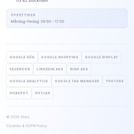
113 62 Stockholm
ÖPPETTIDER
Måndag–fredag: 09:00 – 17:00
GOOGLE SÖK
GOOGLE SHOPPING
GOOGLE DISPLAY
FACEBOOK
LINKEDIN ADS
BING ADS
GOOGLE ANALYTICS
GOOGLE TAG MANAGER
YOUTUBE
HUBSPOT
HOTJAR
© 2026 Sitea
Cookies & GDPR Policy