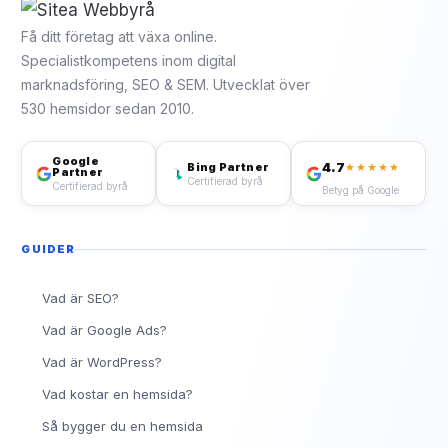
Få ditt företag att växa online.
Specialistkompetens inom digital
marknadsföring, SEO & SEM. Utvecklat över
530 hemsidor sedan 2010.
Google
4.7
Bing Partner
★★★★★
Partner
Certifierad byrå
Certifierad byrå
Betyg på Google
GUIDER
Vad är SEO?
Vad är Google Ads?
Vad är WordPress?
Vad kostar en hemsida?
Så bygger du en hemsida