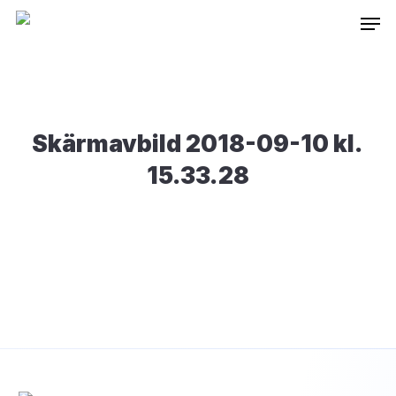
Skip
Inneh
to
main
content
Skärmavbild 2018-09-10 kl.
15.33.28